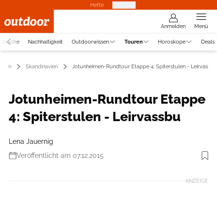
Hefte
Produkte
Anmelden
Menü
atzsuche
Nachhaltigkeit
Outdoorwissen
Touren
Horoskope
Deals
uren
Skandinavien
Jotunheimen-Rundtour Etappe 4: Spiterstulen - Leirvassbu
Jotunheimen-Rundtour Etappe
4: Spiterstulen - Leirvassbu
Lena Jauernig
Veröffentlicht am 07.12.2015
Foto: Frederik Lewander
ANZEIGE