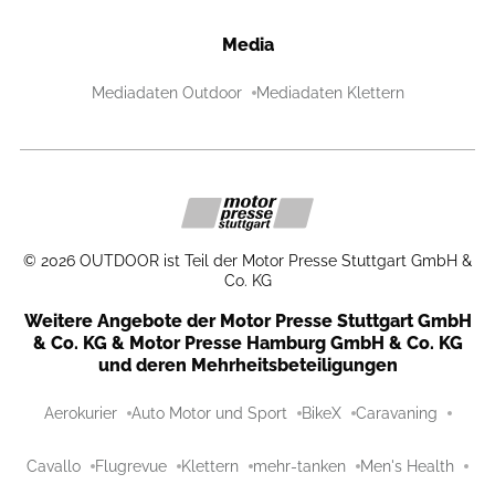
Media
Mediadaten Outdoor
Mediadaten Klettern
©
2026
OUTDOOR ist Teil der Motor Presse Stuttgart GmbH &
Co. KG
Weitere Angebote der Motor Presse Stuttgart GmbH
& Co. KG & Motor Presse Hamburg GmbH & Co. KG
und deren Mehrheitsbeteiligungen
Aerokurier
Auto Motor und Sport
BikeX
Caravaning
Cavallo
Flugrevue
Klettern
mehr-tanken
Men's Health