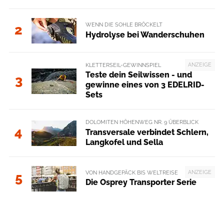
WENN DIE SOHLE BRÖCKELT
2
Hydrolyse bei Wanderschuhen
ANZEIGE
KLETTERSEIL-GEWINNSPIEL
Teste dein Seilwissen - und
3
gewinne eines von 3 EDELRID-
Sets
DOLOMITEN HÖHENWEG NR. 9 ÜBERBLICK
4
Transversale verbindet Schlern,
Langkofel und Sella
ANZEIGE
VON HANDGEPÄCK BIS WELTREISE
5
Die Osprey Transporter Serie