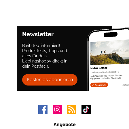
Newsletter
Bleib top-informiert!
Produkttests, Tipps und
alles für dein
Lieblingshobby direkt in
dein Postfach.
Kostenlos abonnieren
Angebote