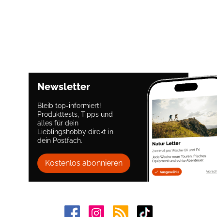
Newsletter
Bleib top-informiert!
Produkttests, Tipps und
alles für dein
Lieblingshobby direkt in
dein Postfach.
Kostenlos abonnieren