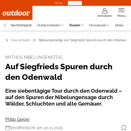
Hefte
Produkte
Anmelden
Menü
uche
Nachhaltigkeit
Outdoorwissen
Touren
Horoskope
Deals
en
Deutschland
Nibelungensteig: Auf Siegfrieds Spuren durch den Odenwald
MYTHOS NIBELUNGENSTEIG
Auf Siegfrieds Spuren durch
den Odenwald
Eine siebentägige Tour durch den Odenwald –
auf den Spuren der Nibelungensage durch
Wälder, Schluchten und alte Gemäuer.
Philip Geiger
Veröffentlicht am 20.11.2025
Foto: Davidhajnal via Getty Images