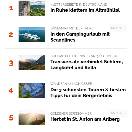
KLETTERGEBIETE IN DEUTSCHLAND
1
In Ruhe klettern im Altmühltal
ANZEIGE
DÄNEMARK MIT DER FÄHRE
2
In den Campingurlaub mit
Scandlines
DOLOMITEN HÖHENWEG NR. 9 ÜBERBLICK
3
Transversale verbindet Schlern,
Langkofel und Sella
WANDERN AM KÖNIGSSEE
4
Die 3 schönsten Touren & besten
Tipps für dein Bergerlebnis
ANZEIGE
GOLDENER BERGSOMMER
5
Herbst in St. Anton am Arlberg