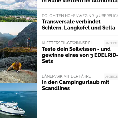
In Ruhe klettern im Altmühlta
DOLOMITEN HÖHENWEG NR. 9 ÜBERBLIC
Transversale verbindet
Schlern, Langkofel und Sella
KLETTERSEIL-GEWINNSPIEL
ANZEIGE
Teste dein Seilwissen - und
gewinne eines von 3 EDELRID
Sets
DÄNEMARK MIT DER FÄHRE
ANZEIGE
In den Campingurlaub mit
Scandlines