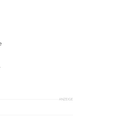
e
r
ANZEIGE