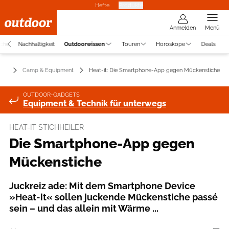
Hefte
Produkte
Anmelden
Menü
uche
Nachhaltigkeit
Outdoorwissen
Touren
Horoskope
Deals
sen
Camp & Equipment
Heat-it: Die Smartphone-App gegen Mückenstiche
OUTDOOR-GADGETS
Equipment & Technik für unterwegs
HEAT-IT STICHHEILER
Die Smartphone-App gegen
Mückenstiche
Juckreiz ade: Mit dem Smartphone Device
»Heat-it« sollen juckende Mückenstiche passé
sein – und das allein mit Wärme ...