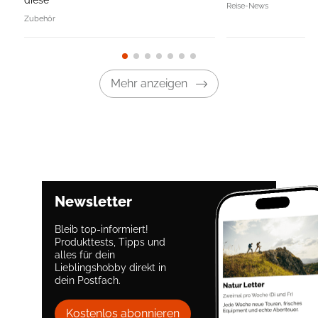
diese
Reise-News
Zubehör
Mehr anzeigen
Newsletter
Bleib top-informiert!
Produkttests, Tipps und
alles für dein
Lieblingshobby direkt in
dein Postfach.
Kostenlos abonnieren