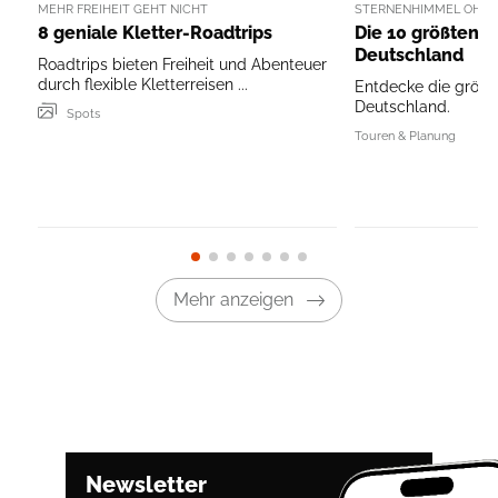
MEHR FREIHEIT GEHT NICHT
STERNENHIMMEL OHO!
8 geniale Kletter-Roadtrips
Die 10 größten S
Deutschland
Roadtrips bieten Freiheit und Abenteuer
durch flexible Kletterreisen ...
Entdecke die größt
Deutschland.
Spots
Touren & Planung
Mehr anzeigen
Newsletter