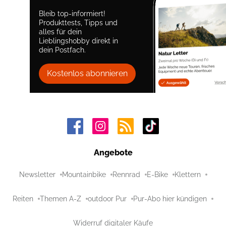
Bleib top-informiert!
Produkttests, Tipps und
alles für dein
Lieblingshobby direkt in
dein Postfach.
Kostenlos abonnieren
Angebote
Newsletter
Mountainbike
Rennrad
E-Bike
Klettern
Reiten
Themen A-Z
outdoor Pur
Pur-Abo hier kündigen
Widerruf digitaler Käufe