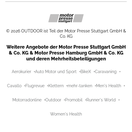
©
2026
OUTDOOR ist Teil der Motor Presse Stuttgart GmbH &
Co. KG
Weitere Angebote der Motor Presse Stuttgart GmbH
& Co. KG & Motor Presse Hamburg GmbH & Co. KG
und deren Mehrheitsbeteiligungen
Aerokurier
Auto Motor und Sport
BikeX
Caravaning
Cavallo
Flugrevue
Klettern
mehr-tanken
Men's Health
Motorradonline
Outdoor
Promobil
Runner's World
Women's Health