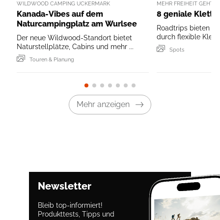
WILDWOOD CAMPING UCKERMARK
MEHR FREIHEIT GEHT N
Kanada-Vibes auf dem
8 geniale Klette
Naturcampingplatz am Wurlsee
Roadtrips bieten Fr
durch flexible Klette
Der neue Wildwood-Standort bietet
Naturstellplätze, Cabins und mehr ...
Spots
Touren & Planung
Mehr anzeigen
Newsletter
Bleib top-informiert!
Produkttests, Tipps und