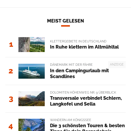
MEIST GELESEN
KLETTERGEBIETE IN DEUTSCHLAND
1
In Ruhe klettern im Altmühltal
ANZEIGE
DÄNEMARK MIT DER FÄHRE
2
In den Campingurlaub mit
Scandlines
DOLOMITEN HÖHENWEG NR. 9 ÜBERBLICK
3
Transversale verbindet Schlern,
Langkofel und Sella
WANDERN AM KÖNIGSSEE
4
Die 3 schönsten Touren & besten