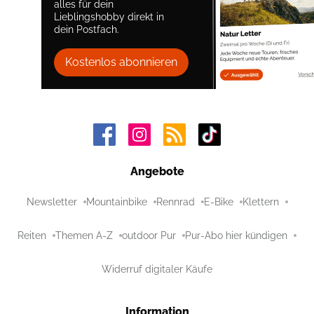
alles für dein
Lieblingshobby direkt in
dein Postfach.
Kostenlos abonnieren
Angebote
Newsletter
Mountainbike
Rennrad
E-Bike
Klettern
Reiten
Themen A-Z
outdoor Pur
Pur-Abo hier kündigen
Widerruf digitaler Käufe
Information