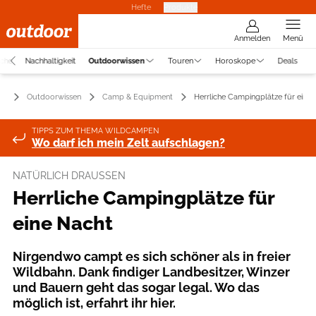
Hefte
Produkte
Anmelden
Menü
uche
Nachhaltigkeit
Outdoorwissen
Touren
Horoskope
Deals
Outdoorwissen
Camp & Equipment
Herrliche Campingplätze für eine 
TIPPS ZUM THEMA WILDCAMPEN
Wo darf ich mein Zelt aufschlagen?
NATÜRLICH DRAUSSEN
Herrliche Campingplätze für
eine Nacht
Nirgendwo campt es sich schöner als in freier
Wildbahn. Dank findiger Landbesitzer, Winzer
und Bauern geht das sogar legal. Wo das
möglich ist, erfahrt ihr hier.