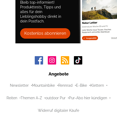
Bleib top-informiert!
Produkttests, Tipps und
alles für dein
Lieblingshobby direkt in
dein Postfach.
Kostenlos abonnieren
Angebote
Newsletter
Mountainbike
Rennrad
E-Bike
Klettern
Reiten
Themen A-Z
outdoor Pur
Pur-Abo hier kündigen
Widerruf digitaler Käufe