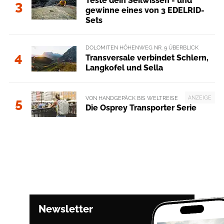
Teste dein Seilwissen - und
3
gewinne eines von 3 EDELRID-
Sets
DOLOMITEN HÖHENWEG NR. 9 ÜBERBLICK
4
Transversale verbindet Schlern,
Langkofel und Sella
ANZEIGE
VON HANDGEPÄCK BIS WELTREISE
5
Die Osprey Transporter Serie
Newsletter