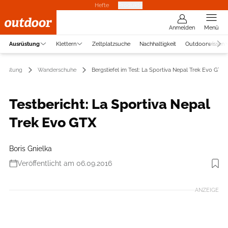
Hefte
Produkte
Anmelden
Menü
Ausrüstung
Klettern
Zeltplatzsuche
Nachhaltigkeit
Outdoorwissen
srüstung
Wanderschuhe
Bergstiefel im Test: La Sportiva Nepal Trek Evo GTX
Testbericht: La Sportiva Nepal
Trek Evo GTX
Boris Gnielka
Veröffentlicht am 06.09.2016
ANZEIGE