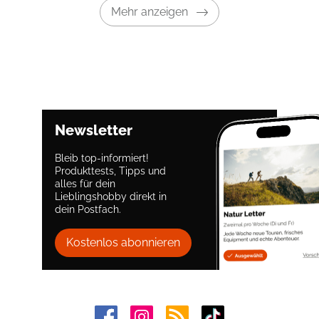
Mehr anzeigen
Newsletter
Bleib top-informiert!
Produkttests, Tipps und
alles für dein
Lieblingshobby direkt in
dein Postfach.
Kostenlos abonnieren