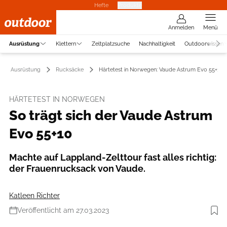
Hefte
Produkte
Anmelden
Menü
Ausrüstung
Klettern
Zeltplatzsuche
Nachhaltigkeit
Outdoorwissen
Ausrüstung
Rucksäcke
Härtetest in Norwegen: Vaude Astrum Evo 55+10
HÄRTETEST IN NORWEGEN
So trägt sich der Vaude Astrum
Evo 55+10
Machte auf Lappland-Zelttour fast alles richtig:
der Frauenrucksack von Vaude.
Katleen Richter
Veröffentlicht am 27.03.2023
Foto: Vaude