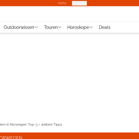
Hefte
Produkte
Outdoorwissen
Touren
Horoskope
Deals
rn in Norwegen: Top-3 + weitere Tipps
 NORWEGEN