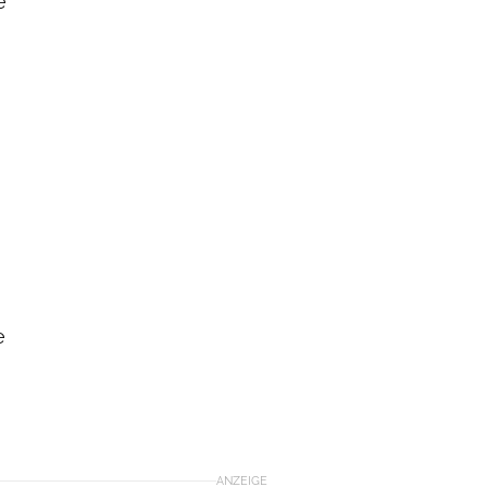
e
e
ANZEIGE