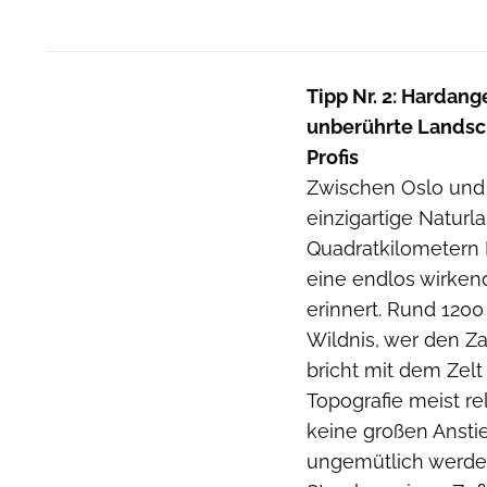
Tipp Nr. 2: Hardan
unberührte Landsch
Profis
Zwischen Oslo und 
einzigartige Naturl
Quadratkilometern 
eine endlos wirkend
erinnert. Rund 120
Wildnis, wer den Z
bricht mit dem Zelt 
Topografie meist re
keine großen Ansti
ungemütlich werden