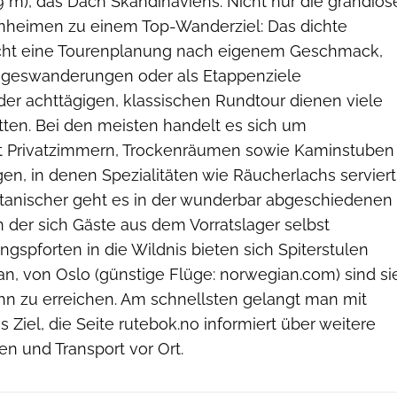
 m), das Dach Skandinaviens. Nicht nur die grandios
nheimen zu einem Top-Wanderziel: Das dichte
ht eine Tourenplanung nach eigenem Geschmack,
 Tageswanderungen oder als Etappenziele
der achttägigen, klassischen Rundtour dienen viele
ten. Bei den meisten handelt es sich um
it Privatzimmern, Trockenräumen sowie Kaminstuben
en, in denen Spezialitäten wie Räucherlachs serviert
tanischer geht es in der wunderbar abgeschiedenen
n der sich Gäste aus dem Vorratslager selbst
ngspforten in die Wildnis bieten sich Spiterstulen
n, von Oslo (günstige Flüge: norwegian.com) sind si
hn zu erreichen. Am schnellsten gelangt man mit
Ziel, die Seite rutebok.no informiert über weitere
n und Transport vor Ort.