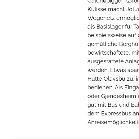
Galdhøpiggen (2469
Kulisse macht Jotu
Wegenetz ermöglic
als Basislager für
beispielsweise auf 
gemütliche Berghüt
bewirtschaftete, m
ausgestattete Anlag
werden. Etwas spar
Hütte Olavsbu zu, i
bedienen. Als Einga
oder Gjendesheim a
gut mit Bus und Ba
dem Expressbus ans 
Anreisemöglichkeite