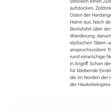
Strecken einen Zufl
aufstocken. Zelttr
Osten der Hardange
Halne aus. Nach der
Bootsfahrt über de
Wanderung, danach
idyllischen Tälern
anspruchsvollere T
rund einwöchige N
in Angriff. Schon d
für bleibende Eind
die im Norden der 
der Haukeliekspres