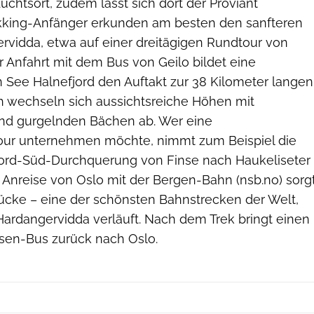
uchtsort, zudem lässt sich dort der Proviant
ekking-Anfänger erkunden am besten den sanfteren
rvidda, etwa auf einer dreitägigen Rundtour von
 Anfahrt mit dem Bus von Geilo bildet eine
n See Halnefjord den Auftakt zur 38 Kilometer langen
 wechseln sich aussichtsreiche Höhen mit
 und gurgelnden Bächen ab. Wer eine
our unternehmen möchte, nimmt zum Beispiel die
ord-Süd-Durchquerung von Finse nach Haukeliseter
ie Anreise von Oslo mit der Bergen-Bahn (nsb.no) sorg
rücke – eine der schönsten Bahnstrecken der Welt,
Hardangervidda verläuft. Nach dem Trek bringt einen
sen-Bus zurück nach Oslo.