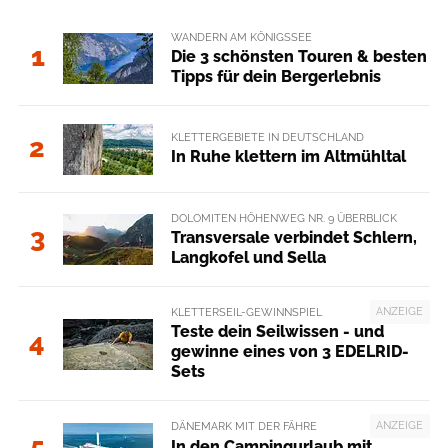
WANDERN AM KÖNIGSSEE
1
Die 3 schönsten Touren & besten
Tipps für dein Bergerlebnis
KLETTERGEBIETE IN DEUTSCHLAND
2
In Ruhe klettern im Altmühltal
DOLOMITEN HÖHENWEG NR. 9 ÜBERBLICK
3
Transversale verbindet Schlern,
Langkofel und Sella
ANZEIGE
KLETTERSEIL-GEWINNSPIEL
Teste dein Seilwissen - und
4
gewinne eines von 3 EDELRID-
Sets
ANZEIGE
DÄNEMARK MIT DER FÄHRE
5
In den Campingurlaub mit