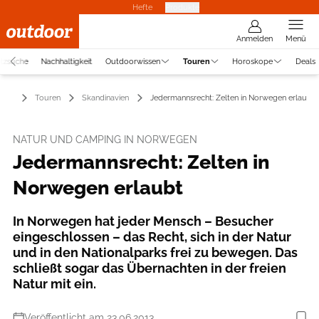
Hefte
Produkte
Anmelden
Menü
atzsuche
Nachhaltigkeit
Outdoorwissen
Touren
Horoskope
Deals
Touren
Skandinavien
Jedermannsrecht: Zelten in Norwegen erlaubt
NATUR UND CAMPING IN NORWEGEN
Jedermannsrecht: Zelten in
Norwegen erlaubt
In Norwegen hat jeder Mensch – Besucher
eingeschlossen – das Recht, sich in der Natur
und in den Nationalparks frei zu bewegen. Das
schließt sogar das Übernachten in der freien
Natur mit ein.
Veröffentlicht am 23.06.2013