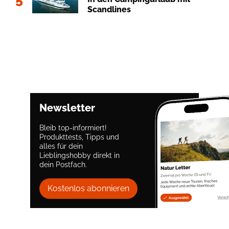
Scandlines
Newsletter
Bleib top-informiert!
Produkttests, Tipps und
alles für dein
Lieblingshobby direkt in
dein Postfach.
Kostenlos abonnieren