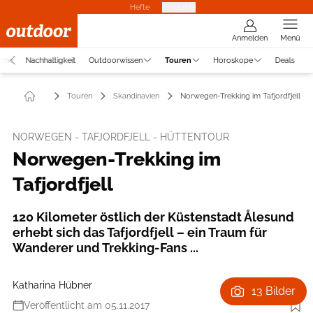
Hefte
Produkte
Anmelden
Menü
uche
Nachhaltigkeit
Outdoorwissen
Touren
Horoskope
Deals
Touren
Skandinavien
Norwegen-Trekking im Tafjordfjell
NORWEGEN - TAFJORDFJELL - HÜTTENTOUR
Norwegen-Trekking im
Tafjordfjell
120 Kilometer östlich der Küstenstadt Ålesund
erhebt sich das Tafjordfjell – ein Traum für
Wanderer und Trekking-Fans ...
Katharina Hübner
13 Bilder
Veröffentlicht am 05.11.2017
Foto: Christoph Jorda