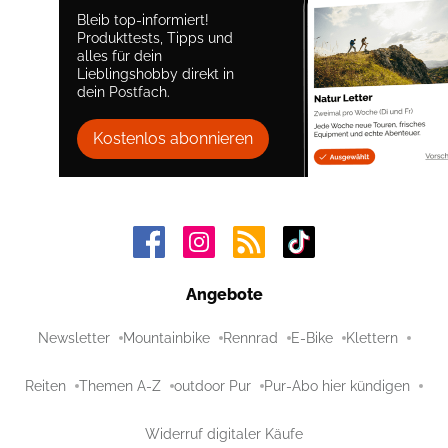
Bleib top-informiert!
Produkttests, Tipps und
alles für dein
Lieblingshobby direkt in
dein Postfach.
Kostenlos abonnieren
Angebote
Newsletter
Mountainbike
Rennrad
E-Bike
Klettern
Reiten
Themen A-Z
outdoor Pur
Pur-Abo hier kündigen
Widerruf digitaler Käufe