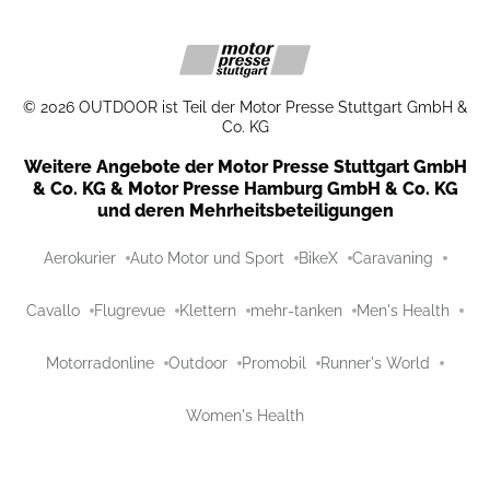
©
2026
OUTDOOR ist Teil der Motor Presse Stuttgart GmbH &
Co. KG
Weitere Angebote der Motor Presse Stuttgart GmbH
& Co. KG & Motor Presse Hamburg GmbH & Co. KG
und deren Mehrheitsbeteiligungen
Aerokurier
Auto Motor und Sport
BikeX
Caravaning
Cavallo
Flugrevue
Klettern
mehr-tanken
Men's Health
Motorradonline
Outdoor
Promobil
Runner's World
Women's Health