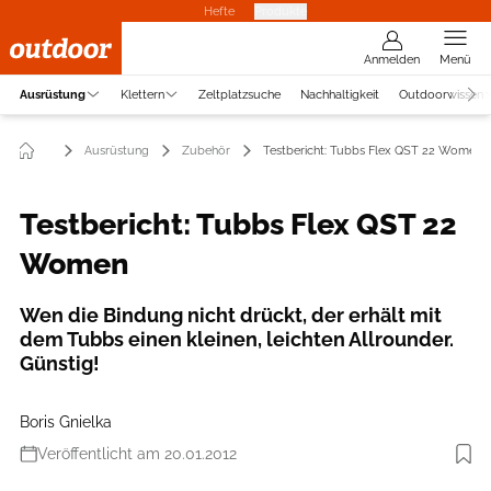
Hefte
Produkte
Anmelden
Menü
Ausrüstung
Klettern
Zeltplatzsuche
Nachhaltigkeit
Outdoorwissen
Ausrüstung
Zubehör
Testbericht: Tubbs Flex QST 22 Women
Testbericht: Tubbs Flex QST 22
Women
Wen die Bindung nicht drückt, der erhält mit
dem Tubbs einen kleinen, leichten Allrounder.
Günstig!
Boris Gnielka
Veröffentlicht am 20.01.2012