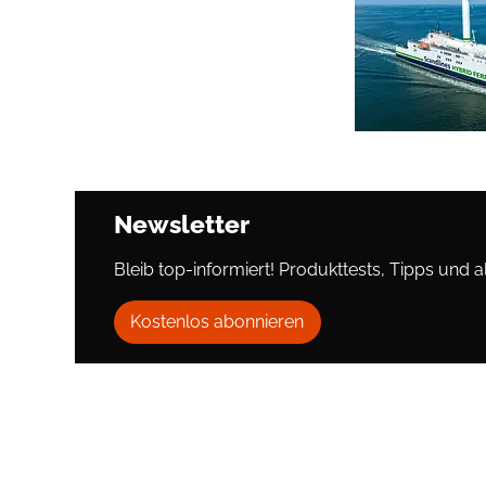
Newsletter
Bleib top-informiert! Produkttests, Tipps und al
Kostenlos abonnieren