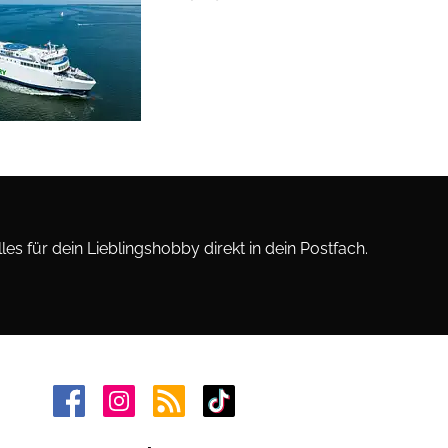
les für dein Lieblingshobby direkt in dein Postfach.