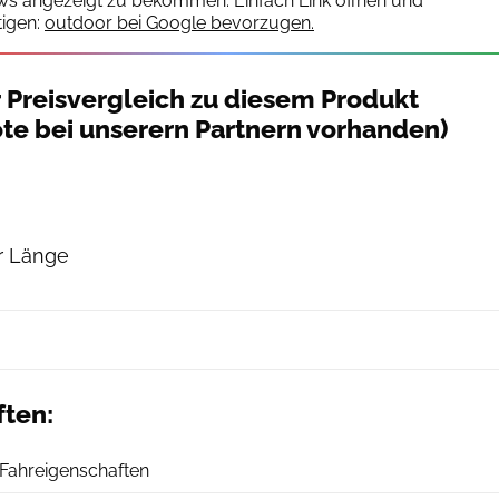
ws angezeigt zu bekommen. Einfach Link öffnen und
igen:
outdoor bei Google bevorzugen.
 Preisvergleich zu diesem Produkt
te bei unserern Partnern vorhanden)
er Länge
ften:
planetSNOW
 Fahreigenschaften