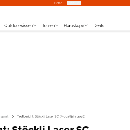
Hefte
Produkte
Outdoorwissen
Touren
Horoskope
Deals
rsport
Testbericht: Stöckli Laser SC (Modelljahr 2018)
t: Stöckli Laser SC