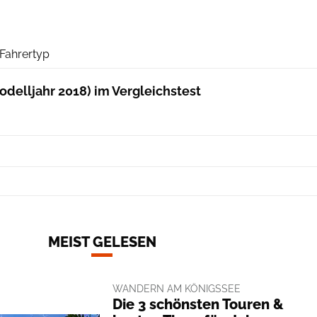
planetSNOW
 Fahrertyp
odelljahr 2018) im Vergleichstest
MEIST GELESEN
WANDERN AM KÖNIGSSEE
Die 3 schönsten Touren &