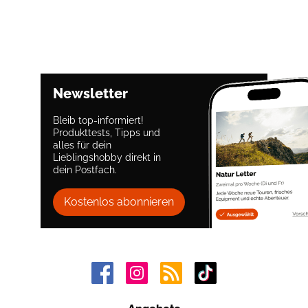
Newsletter
Bleib top-informiert!
Produkttests, Tipps und
alles für dein
Lieblingshobby direkt in
dein Postfach.
Kostenlos abonnieren