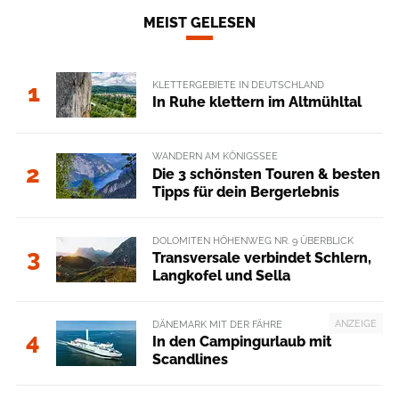
MEIST GELESEN
KLETTERGEBIETE IN DEUTSCHLAND
1
In Ruhe klettern im Altmühltal
WANDERN AM KÖNIGSSEE
2
Die 3 schönsten Touren & besten
Tipps für dein Bergerlebnis
DOLOMITEN HÖHENWEG NR. 9 ÜBERBLICK
3
Transversale verbindet Schlern,
Langkofel und Sella
ANZEIGE
DÄNEMARK MIT DER FÄHRE
4
In den Campingurlaub mit
Scandlines