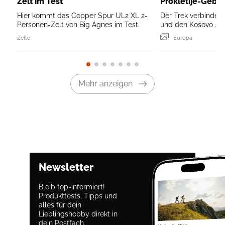
Zelt im Test
Prokletije-Gebir
Hier kommt das Copper Spur UL2 XL 2-
Der Trek verbindet
Personen-Zelt von Big Agnes im Test.
und den Kosovo ...
Zelte
Europa
Mehr anzeigen
Newsletter
Bleib top-informiert!
Produkttests, Tipps und
alles für dein
Lieblingshobby direkt in
dein Postfach.