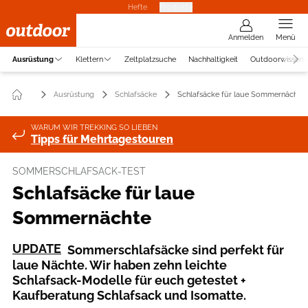
Hefte
Produkte
Anmelden
Menü
Ausrüstung
Klettern
Zeltplatzsuche
Nachhaltigkeit
Outdoorwissen
Ausrüstung
Schlafsäcke
Schlafsäcke für laue Sommernächte
WARUM WIR TREKKING SO LIEBEN
Tipps für Mehrtagestouren
SOMMERSCHLAFSACK-TEST
Schlafsäcke für laue
Sommernächte
UPDATE
Sommerschlafsäcke sind perfekt für
laue Nächte. Wir haben zehn leichte
Schlafsack-Modelle für euch getestet +
Kaufberatung Schlafsack und Isomatte.