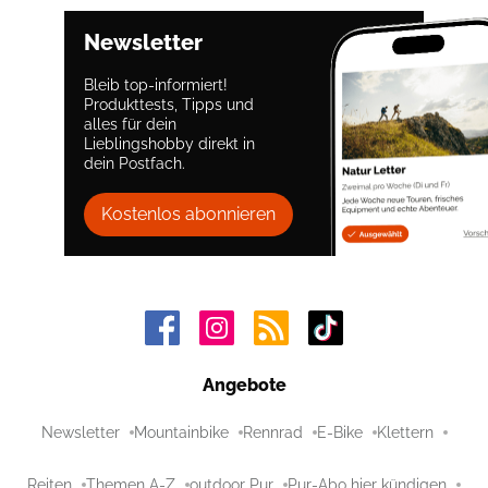
Newsletter
Bleib top-informiert!
Produkttests, Tipps und
alles für dein
Lieblingshobby direkt in
dein Postfach.
Kostenlos abonnieren
Angebote
Newsletter
Mountainbike
Rennrad
E-Bike
Klettern
Reiten
Themen A-Z
outdoor Pur
Pur-Abo hier kündigen