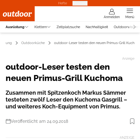
Hefte
Produkte
Anmelden
Menü
Ausrüstung
Klettern
Zeltplatzsuche
Nachhaltigkeit
Outdoorwissen
rüstung
Outdoorküche
outdoor-Leser testen den neuen Primus-Grill Kuchom
Anzeige
outdoor-Leser testen den
neuen Primus-Grill Kuchoma
Zusammen mit Spitzenkoch Markus Sämmer
testeten zwölf Leser den Kuchoma Gasgrill –
und weiteres Koch-Equipment von Primus.
Veröffentlicht am 24.09.2018
Foto: Boris Gnielka
ANZEIGE