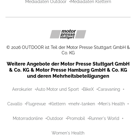
Mediadaten Outdoor
Mediadaten Klettern
©
2026
OUTDOOR ist Teil der Motor Presse Stuttgart GmbH &
Co. KG
Weitere Angebote der Motor Presse Stuttgart GmbH
& Co. KG & Motor Presse Hamburg GmbH & Co. KG
und deren Mehrheitsbeteiligungen
Aerokurier
Auto Motor und Sport
BikeX
Caravaning
Cavallo
Flugrevue
Klettern
mehr-tanken
Men's Health
Motorradonline
Outdoor
Promobil
Runner's World
Women's Health