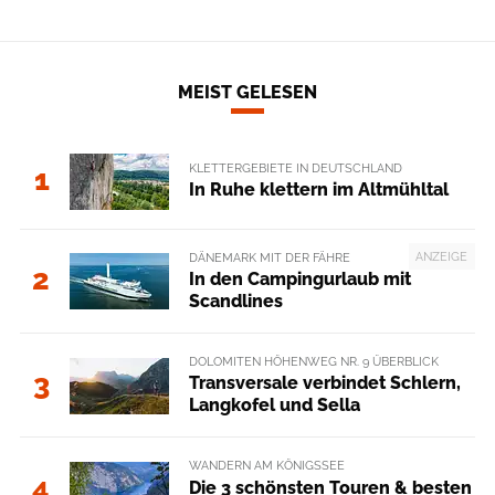
MEIST GELESEN
KLETTERGEBIETE IN DEUTSCHLAND
1
In Ruhe klettern im Altmühltal
ANZEIGE
DÄNEMARK MIT DER FÄHRE
2
In den Campingurlaub mit
Scandlines
DOLOMITEN HÖHENWEG NR. 9 ÜBERBLICK
3
Transversale verbindet Schlern,
Langkofel und Sella
WANDERN AM KÖNIGSSEE
4
Die 3 schönsten Touren & besten