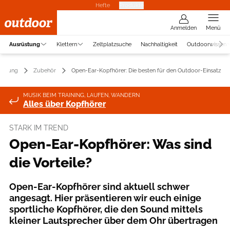
Hefte
Produkte
Anmelden
Menü
Ausrüstung
Klettern
Zeltplatzsuche
Nachhaltigkeit
Outdoorwissen
üstung
Zubehör
Open-Ear-Kopfhörer: Die besten für den Outdoor-Einsatz
MUSIK BEIM TRAINING, LAUFEN, WANDERN
Alles über Kopfhörer
STARK IM TREND
Open-Ear-Kopfhörer: Was sind
die Vorteile?
Open-Ear-Kopfhörer sind aktuell schwer
angesagt. Hier präsentieren wir euch einige
sportliche Kopfhörer, die den Sound mittels
kleiner Lautsprecher über dem Ohr übertragen