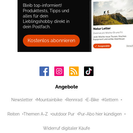
Bleib top-informiert!
Produkttests, Tipps und
alles für dein
Lieblingshobby direkt in
dein Postfach.
Kostenlos abonnieren
Angebote
Newsletter
Mountainbike
Rennrad
E-Bike
Klettern
Reiten
Themen A-Z
outdoor Pur
Pur-Abo hier kündigen
Widerruf digitaler Käufe