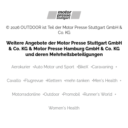
©
2026
OUTDOOR ist Teil der Motor Presse Stuttgart GmbH &
Co. KG
Weitere Angebote der Motor Presse Stuttgart GmbH
& Co. KG & Motor Presse Hamburg GmbH & Co. KG
und deren Mehrheitsbeteiligungen
Aerokurier
Auto Motor und Sport
BikeX
Caravaning
Cavallo
Flugrevue
Klettern
mehr-tanken
Men's Health
Motorradonline
Outdoor
Promobil
Runner's World
Women's Health