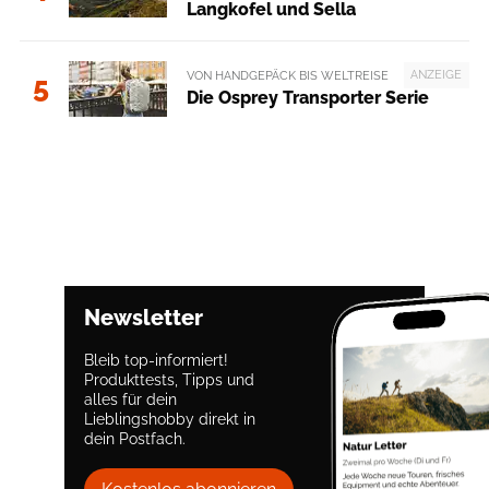
Langkofel und Sella
ANZEIGE
VON HANDGEPÄCK BIS WELTREISE
5
Die Osprey Transporter Serie
Newsletter
Bleib top-informiert!
Produkttests, Tipps und
alles für dein
Lieblingshobby direkt in
dein Postfach.