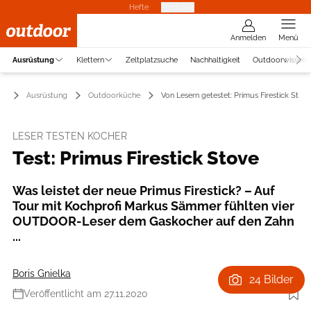
Hefte
Produkte
Anmelden
Menü
Ausrüstung
Klettern
Zeltplatzsuche
Nachhaltigkeit
Outdoorwissen
Ausrüstung
Outdoorküche
Von Lesern getestet: Primus Firestick Stov
LESER TESTEN KOCHER
Test: Primus Firestick Stove
Was leistet der neue Primus Firestick? – Auf
Tour mit Kochprofi Markus Sämmer fühlten vier
OUTDOOR-Leser dem Gaskocher auf den Zahn
...
Boris Gnielka
24 Bilder
Veröffentlicht am 27.11.2020
Foto: Boris Gnielka