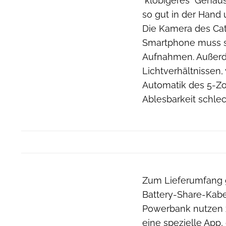
"klobigeres" Gehäus
so gut in der Hand
Die Kamera des Cat
Smartphone muss se
Aufnahmen. Außerd
Lichtverhältnissen,
Automatik des 5-Zol
Ablesbarkeit schlec
Zum Lieferumfang g
Battery-Share-Kabel
Powerbank nutzen zu
eine spezielle App,