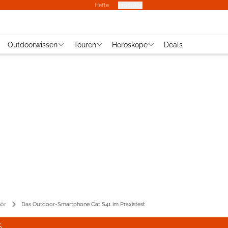
Hefte
Produkte
Outdoorwissen
Touren
Horoskope
Deals
ör
Das Outdoor-Smartphone Cat S41 im Praxistest
S