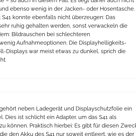
e – so auch in diesem Fall. Es liegt daher auch nicht
 und ebenso wenig in der Jacken- oder Hosentasche.
 S41 konnte ebenfalls nicht überzeugen: Das
hr ruhig gehalten werden, sonst verwackeln die
em: Bildrauschen bei schlechteren
 wenig Aufnahmeoptionen. Die Displayhelligkeits-
l-Displays war meist etwas zu dunkel, sprich die
ht.
ehört neben Ladegerät und Displayschutzfolie ein
. Dies ist schlicht ein Adapter, um das S41 als
 können. Praktisch hierbei: Es gibt für diesen Zwec
 die den Akku des S41 nur soweit entleert, wie es der