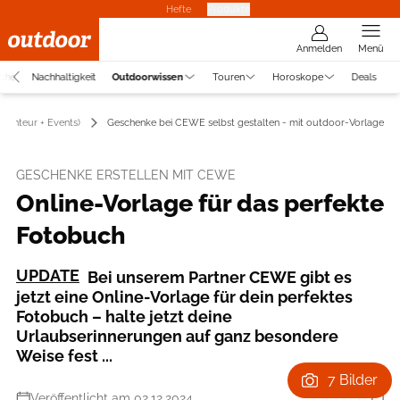
Hefte
Produkte
Anmelden
Menü
uche
Nachhaltigkeit
Outdoorwissen
Touren
Horoskope
Deals
benteur + Events)
Geschenke bei CEWE selbst gestalten - mit outdoor-Vorlage
GESCHENKE ERSTELLEN MIT CEWE
Online-Vorlage für das perfekte
Fotobuch
UPDATE
Bei unserem Partner CEWE gibt es
jetzt eine Online-Vorlage für dein perfektes
Fotobuch – halte jetzt deine
Urlaubserinnerungen auf ganz besondere
Weise fest ...
7 Bilder
Veröffentlicht am 02.12.2024