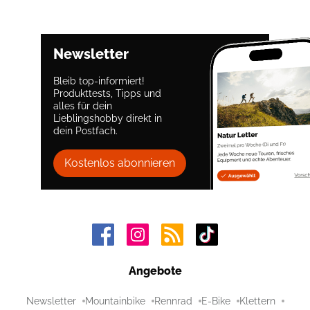
Newsletter
Bleib top-informiert!
Produkttests, Tipps und
alles für dein
Lieblingshobby direkt in
dein Postfach.
Kostenlos abonnieren
Angebote
Newsletter
Mountainbike
Rennrad
E-Bike
Klettern