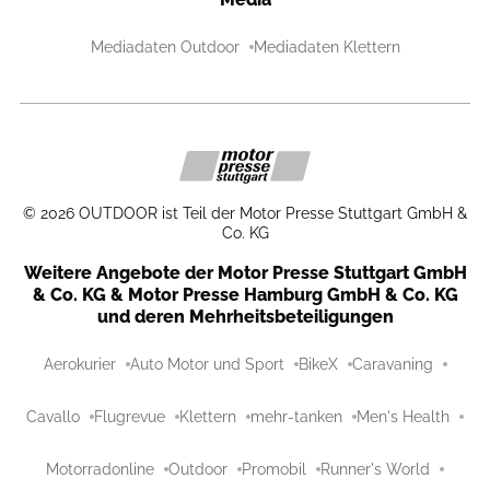
Mediadaten Outdoor
Mediadaten Klettern
©
2026
OUTDOOR ist Teil der Motor Presse Stuttgart GmbH &
Co. KG
Weitere Angebote der Motor Presse Stuttgart GmbH
& Co. KG & Motor Presse Hamburg GmbH & Co. KG
und deren Mehrheitsbeteiligungen
Aerokurier
Auto Motor und Sport
BikeX
Caravaning
Cavallo
Flugrevue
Klettern
mehr-tanken
Men's Health
Motorradonline
Outdoor
Promobil
Runner's World