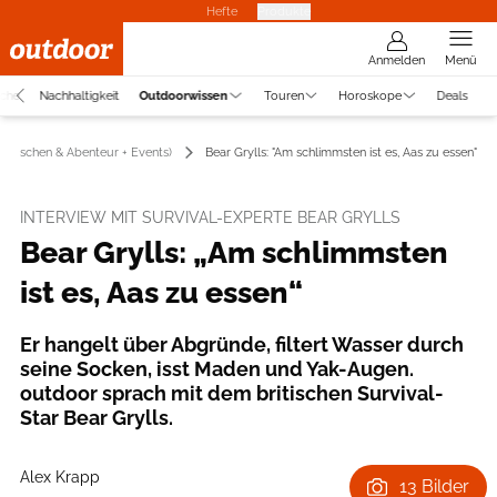
Hefte
Produkte
Anmelden
Menü
uche
Nachhaltigkeit
Outdoorwissen
Touren
Horoskope
Deals
Menschen & Abenteur + Events)
Bear Grylls: "Am schlimmsten ist es, Aas zu essen"
INTERVIEW MIT SURVIVAL-EXPERTE BEAR GRYLLS
Bear Grylls: „Am schlimmsten
ist es, Aas zu essen“
Er hangelt über Abgründe, filtert Wasser durch
seine Socken, isst Maden und Yak-Augen.
outdoor sprach mit dem britischen Survival-
Star Bear Grylls.
Alex Krapp
13 Bilder