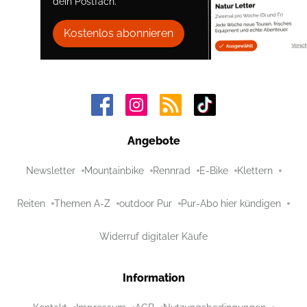
dein Postfach.
Kostenlos abonnieren
Angebote
Newsletter
Mountainbike
Rennrad
E-Bike
Klettern
Reiten
Themen A-Z
outdoor Pur
Pur-Abo hier kündigen
Widerruf digitaler Käufe
Information