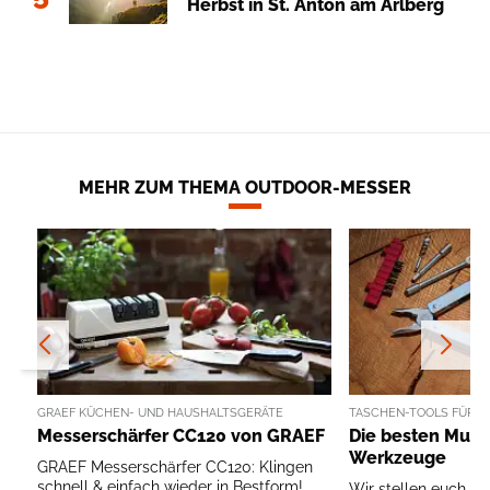
Herbst in St. Anton am Arlberg
MEHR ZUM THEMA OUTDOOR-MESSER
GRAEF KÜCHEN- UND HAUSHALTSGERÄTE
TASCHEN-TOOLS FÜR 
Messerschärfer CC120 von GRAEF
Die besten Multi
Werkzeuge
GRAEF Messerschärfer CC120: Klingen
schnell & einfach wieder in Bestform!
Wir stellen euch di