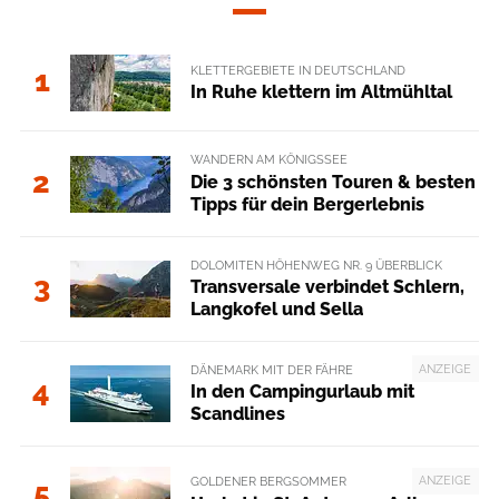
KLETTERGEBIETE IN DEUTSCHLAND
1
In Ruhe klettern im Altmühltal
WANDERN AM KÖNIGSSEE
2
Die 3 schönsten Touren & besten
Tipps für dein Bergerlebnis
DOLOMITEN HÖHENWEG NR. 9 ÜBERBLICK
3
Transversale verbindet Schlern,
Langkofel und Sella
ANZEIGE
DÄNEMARK MIT DER FÄHRE
4
In den Campingurlaub mit
Scandlines
ANZEIGE
GOLDENER BERGSOMMER
5