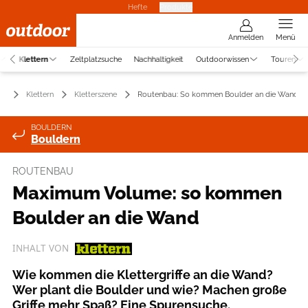
Hefte
Produkte
Anmelden
Menü
Klettern
Zeltplatzsuche
Nachhaltigkeit
Outdoorwissen
Touren
Klettern
Kletterszene
Routenbau: So kommen Boulder an die Wand
BOULDERN
Bouldern
ROUTENBAU
Maximum Volume: so kommen
Boulder an die Wand
INHALT VON
Wie kommen die Klettergriffe an die Wand?
Wer plant die Boulder und wie? Machen große
Griffe mehr Spaß? Eine Spurensuche.