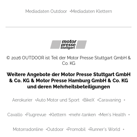
Mediadaten Outdoor
Mediadaten Klettern
©
2026
OUTDOOR ist Teil der Motor Presse Stuttgart GmbH &
Co. KG
Weitere Angebote der Motor Presse Stuttgart GmbH
& Co. KG & Motor Presse Hamburg GmbH & Co. KG
und deren Mehrheitsbeteiligungen
Aerokurier
Auto Motor und Sport
BikeX
Caravaning
Cavallo
Flugrevue
Klettern
mehr-tanken
Men's Health
Motorradonline
Outdoor
Promobil
Runner's World