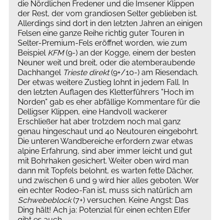
die Nördlichen Fredener und die Imsener Klippen
der Rest, der vom grandiosen Selter geblieben ist.
Allerdings sind dort in den letzten Jahren an einigen
Felsen eine ganze Reihe richtig guter Touren in
Selter-Premium-Fels eröffnet worden, wie zum
Beispiel
KFM
(9-) an der Kogge, einem der besten
Neuner weit und breit, oder die atemberaubende
Dachhangel
Trieste direkt
(9+/10-) am Riesendach.
Der etwas weitere Zustieg lohnt in jedem Fall. In
den letzten Auflagen des Kletterführers "Hoch im
Norden" gab es eher abfällige Kommentare für die
Delligser Klippen, eine Handvoll wackerer
Erschließer hat aber trotzdem noch mal ganz
genau hingeschaut und 40 Neutouren eingebohrt.
Die unteren Wandbereiche erfordern zwar etwas
alpine Erfahrung, sind aber immer leicht und gut
mit Bohrhaken gesichert. Weiter oben wird man
dann mit Topfels belohnt, es warten fette Dächer,
und zwischen 6 und 9 wird hier alles geboten. Wer
ein echter Rodeo-Fan ist, muss sich natürlich am
Schwebeblock
(7+) versuchen. Keine Angst: Das
Ding hält! Ach ja: Potenzial für einen echten Elfer
gibt es auch ...