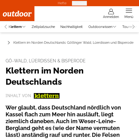
Hefte
Produkte
Anmelden
Menü
Klettern
Zeltplatzsuche
Nachhaltigkeit
Outdoorwissen
Touren
ots
Klettern im Norden Deutschlands: Göttinger Wald, Lüerdissen und Bisperode
GÖ-WALD, LÜERDISSEN & BISPERODE
Klettern im Norden
Deutschlands
INHALT VON
Wer glaubt, dass Deutschland nördlich von
Kassel flach zum Meer hin ausläuft, liegt
ziemlich daneben. Auch im Weser-Leine-
Bergland geht es (wie der Name vermuten
lässt) anständig rauf und runter. Die Felsen