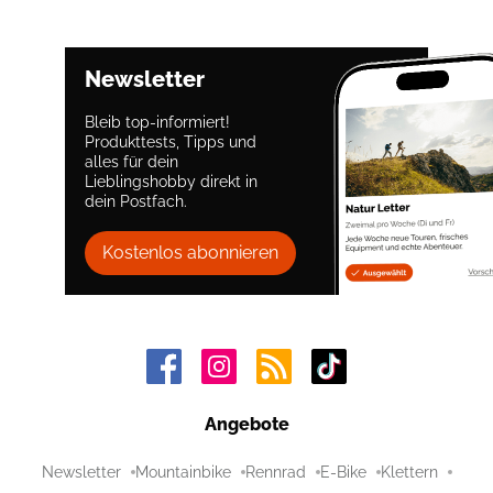
Newsletter
Bleib top-informiert!
Produkttests, Tipps und
alles für dein
Lieblingshobby direkt in
dein Postfach.
Kostenlos abonnieren
Angebote
Newsletter
Mountainbike
Rennrad
E-Bike
Klettern