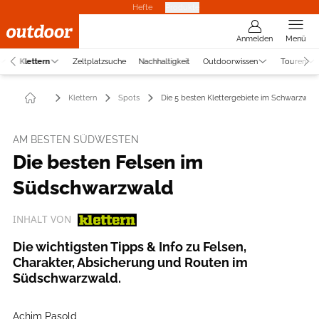
Hefte
Produkte
Anmelden
Menü
Klettern
Zeltplatzsuche
Nachhaltigkeit
Outdoorwissen
Touren
Klettern
Spots
Die 5 besten Klettergebiete im Schwarzwal
AM BESTEN SÜDWESTEN
Die besten Felsen im
Südschwarzwald
INHALT VON
Die wichtigsten Tipps & Info zu Felsen,
Charakter, Absicherung und Routen im
Südschwarzwald.
Achim Pasold