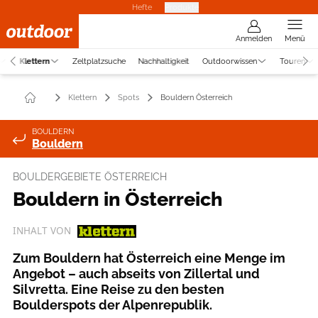
Hefte
Produkte
Anmelden
Menü
Klettern
Zeltplatzsuche
Nachhaltigkeit
Outdoorwissen
Touren
Klettern
Spots
Bouldern Österreich
BOULDERN
Bouldern
BOULDERGEBIETE ÖSTERREICH
Bouldern in Österreich
INHALT VON
Zum Bouldern hat Österreich eine Menge im
Angebot – auch abseits von Zillertal und
Silvretta. Eine Reise zu den besten
Boulderspots der Alpenrepublik.