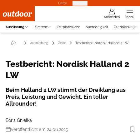
Hefte
Produkte
Anmelden
Menü
Ausrüstung
Klettern
Zeltplatzsuche
Nachhaltigkeit
Outdoorwissen
Ausrüstung
Zelte
Testbericht: Nordisk Halland 2 LW
Testbericht: Nordisk Halland 2
LW
Beim Halland 2 LW stimmt der Dreiklang aus
Preis, Leistung und Gewicht. Ein toller
Allrounder!
Boris Gnielka
Veröffentlicht am 24.06.2015
Foto: Boris Gnielka