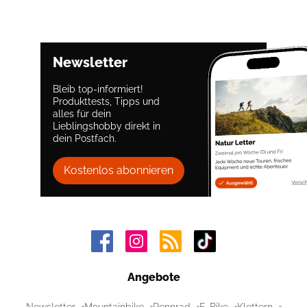
Newsletter
Bleib top-informiert!
Produkttests, Tipps und
alles für dein
Lieblingshobby direkt in
dein Postfach.
Kostenlos abonnieren
Angebote