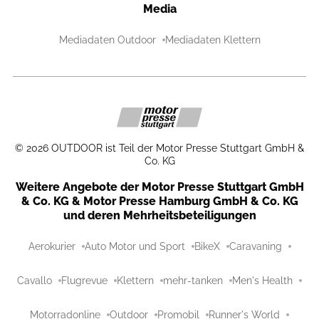
Media
Mediadaten Outdoor
Mediadaten Klettern
©
2026
OUTDOOR ist Teil der Motor Presse Stuttgart GmbH &
Co. KG
Weitere Angebote der Motor Presse Stuttgart GmbH
& Co. KG & Motor Presse Hamburg GmbH & Co. KG
und deren Mehrheitsbeteiligungen
Aerokurier
Auto Motor und Sport
BikeX
Caravaning
Cavallo
Flugrevue
Klettern
mehr-tanken
Men's Health
Motorradonline
Outdoor
Promobil
Runner's World