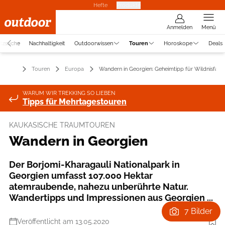
Hefte
Produkte
Anmelden
Menü
atzsuche
Nachhaltigkeit
Outdoorwissen
Touren
Horoskope
Deals
Touren
Europa
Wandern in Georgien: Geheimtipp für Wildnisfans
WARUM WIR TREKKING SO LIEBEN
Tipps für Mehrtagestouren
KAUKASISCHE TRAUMTOUREN
Wandern in Georgien
Der Borjomi-Kharagauli Nationalpark in
Georgien umfasst 107.000 Hektar
atemraubende, nahezu unberührte Natur.
Wandertipps und Impressionen aus Georgien ...
7 Bilder
Veröffentlicht am 13.05.2020