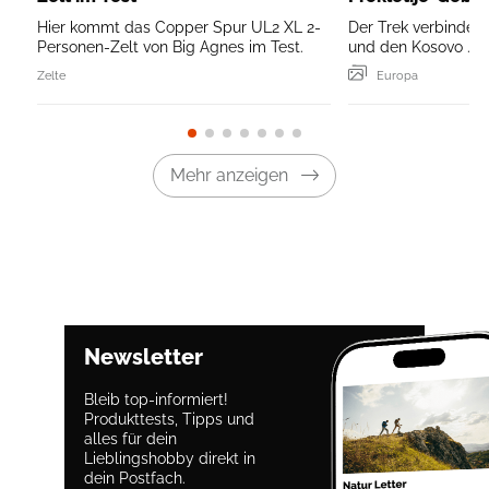
Hier kommt das Copper Spur UL2 XL 2-
Der Trek verbindet
Personen-Zelt von Big Agnes im Test.
und den Kosovo ...
Zelte
Europa
Mehr anzeigen
Newsletter
Bleib top-informiert!
Produkttests, Tipps und
alles für dein
Lieblingshobby direkt in
dein Postfach.