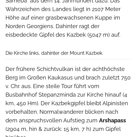
Sameba" aus dem 14. Jahrhundert dazu. Das
Wahrzeichen des Landes liegt in 2107 Meter
Höhe auf einer grasbewachsenen Kuppe im
Norden Georgiens. Dahinter ragt der
eisbedeckte Gipfel des Kazbek (5047 m) auf.
Getty Images / DE AGOSTINI PICTURE LIBRARY
Die Kirche links, dahinter der Mount Kazbek.
Der frühere Schichtvulkan ist der achthöchste
Berg im Großen Kaukasus und brach zuletzt 750
v. Chr. aus. Eine steile Tour führt vom
Busbahnhof Stepanzminda zur Kirche hinauf (4
km, 450 Hm). Der Kazbekgipfel bleibt Alpinisten
vorbehalten. Normalwanderer blicken nach
dem anspruchsvollen Aufstieg zum
Arshapass
(2904 m, hin & zurück: 15 km, 7 h) zum Gipfel