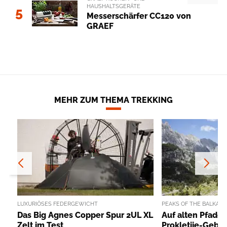
HAUSHALTSGERÄTE
5
Messerschärfer CC120 von
GRAEF
MEHR ZUM THEMA TREKKING
LUXURIÖSES FEDERGEWICHT
PEAKS OF THE BALKAN
Das Big Agnes Copper Spur 2UL XL
Auf alten Pfade
Zelt im Test
Prokletije-Gebir