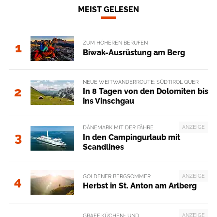
MEIST GELESEN
ZUM HÖHEREN BERUFEN
1
Biwak-Ausrüstung am Berg
NEUE WEITWANDERROUTE: SÜDTIROL QUER
2
In 8 Tagen von den Dolomiten bis
ins Vinschgau
ANZEIGE
DÄNEMARK MIT DER FÄHRE
3
In den Campingurlaub mit
Scandlines
ANZEIGE
GOLDENER BERGSOMMER
4
Herbst in St. Anton am Arlberg
ANZEIGE
GRAEF KÜCHEN- UND