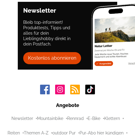
Newsletter
Bleib top-informiert!
Produkttests, Tipps und
alles für dein
Lieblingshobby direkt in
dein Postfach.
Kostenlos abonnieren
Angebote
Newsletter
Mountainbike
Rennrad
E-Bike
Klettern
Reiten
Themen A-Z
outdoor Pur
Pur-Abo hier kündigen