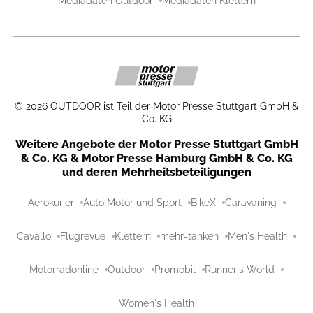
Mediadaten Outdoor
Mediadaten Klettern
©
2026
OUTDOOR ist Teil der Motor Presse Stuttgart GmbH &
Co. KG
Weitere Angebote der Motor Presse Stuttgart GmbH
& Co. KG & Motor Presse Hamburg GmbH & Co. KG
und deren Mehrheitsbeteiligungen
Aerokurier
Auto Motor und Sport
BikeX
Caravaning
Cavallo
Flugrevue
Klettern
mehr-tanken
Men's Health
Motorradonline
Outdoor
Promobil
Runner's World
Women's Health