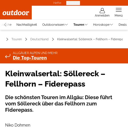
Hefte
Produkte
Anmelden
Menü
atzsuche
Nachhaltigkeit
Outdoorwissen
Touren
Horoskope
Deals
Touren
Deutschland
Kleinwalsertal: Söllereck – Fellhorn – Fiderepass
ALLGÄUER ALPEN UND MEHR
Die Top-Touren
Kleinwalsertal: Söllereck –
Fellhorn – Fiderepass
Die schönsten Touren im Allgäu: Diese führt
vom Söllereck über das Fellhorn zum
Fiderepass.
Niko Dohmen