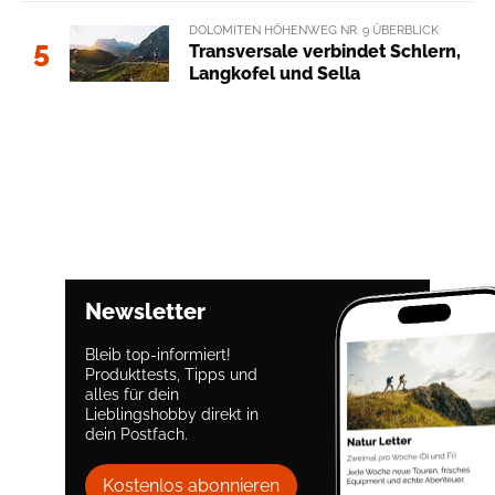
DOLOMITEN HÖHENWEG NR. 9 ÜBERBLICK
5
Transversale verbindet Schlern,
Langkofel und Sella
Newsletter
Bleib top-informiert!
Produkttests, Tipps und
alles für dein
Lieblingshobby direkt in
dein Postfach.
Kostenlos abonnieren