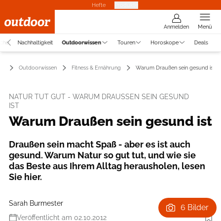
Hefte
Produkte
Anmelden
Menü
uche
Nachhaltigkeit
Outdoorwissen
Touren
Horoskope
Deals
Outdoorwissen
Fitness & Ernährung
Warum Draußen sein gesund ist
NATUR TUT GUT - WARUM DRAUSSEN SEIN GESUND I
ST
Warum Draußen sein gesund ist
Draußen sein macht Spaß - aber es ist auch
gesund. Warum Natur so gut tut, und wie sie
das Beste aus Ihrem Alltag herausholen, lesen
Sie hier.
Sarah Burmester
6 Bilder
Veröffentlicht am 02.10.2012