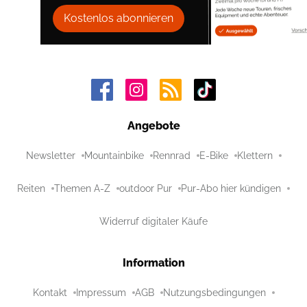
Kostenlos abonnieren
Angebote
Newsletter
Mountainbike
Rennrad
E-Bike
Klettern
Reiten
Themen A-Z
outdoor Pur
Pur-Abo hier kündigen
Widerruf digitaler Käufe
Information
Kontakt
Impressum
AGB
Nutzungsbedingungen