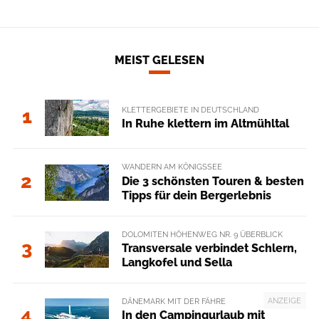
MEIST GELESEN
KLETTERGEBIETE IN DEUTSCHLAND
1
In Ruhe klettern im Altmühltal
WANDERN AM KÖNIGSSEE
2
Die 3 schönsten Touren & besten
Tipps für dein Bergerlebnis
DOLOMITEN HÖHENWEG NR. 9 ÜBERBLICK
3
Transversale verbindet Schlern,
Langkofel und Sella
ANZEIGE
DÄNEMARK MIT DER FÄHRE
4
In den Campingurlaub mit