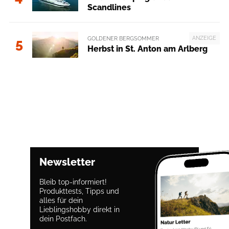
Scandlines
ANZEIGE
GOLDENER BERGSOMMER
5
Herbst in St. Anton am Arlberg
Newsletter
Bleib top-informiert!
Produkttests, Tipps und
alles für dein
Lieblingshobby direkt in
dein Postfach.