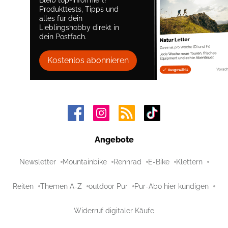
Produkttests, Tipps und
alles für dein
Lieblingshobby direkt in
dein Postfach.
Kostenlos abonnieren
Angebote
Newsletter
Mountainbike
Rennrad
E-Bike
Klettern
Reiten
Themen A-Z
outdoor Pur
Pur-Abo hier kündigen
Widerruf digitaler Käufe