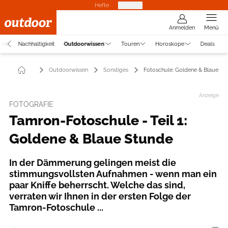
Hefte
Produkte
Anmelden
Menü
uche
Nachhaltigkeit
Outdoorwissen
Touren
Horoskope
Deals
Outdoorwissen
Sonstiges
Fotoschule: Goldene & Blaue St
Anzeige
FOTOGRAFIE
Tamron-Fotoschule - Teil 1:
Goldene & Blaue Stunde
In der Dämmerung gelingen meist die
stimmungsvollsten Aufnahmen - wenn man ein
paar Kniffe beherrscht. Welche das sind,
verraten wir Ihnen in der ersten Folge der
Tamron-Fotoschule ...