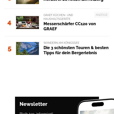
ANZEIGE
GRAEF KÜCHEN- UND
HAUSHALTSGERÄTE
4
Messerschärfer CC120 von
GRAEF
WANDERN AM KÖNIGSSEE
5
Die 3 schönsten Touren & besten
Tipps für dein Bergerlebnis
Newsletter
Bleib top-informiert!