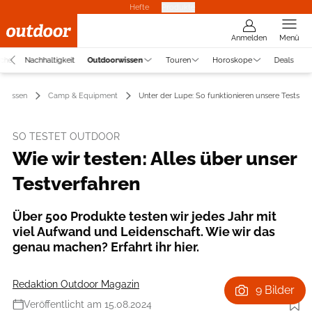
Hefte
Produkte
Anmelden
Menü
uche
Nachhaltigkeit
Outdoorwissen
Touren
Horoskope
Deals
rwissen
Camp & Equipment
Unter der Lupe: So funktionieren unsere Tests
SO TESTET OUTDOOR
Wie wir testen: Alles über unser
Testverfahren
Über 500 Produkte testen wir jedes Jahr mit
viel Aufwand und Leidenschaft. Wie wir das
genau machen? Erfahrt ihr hier.
Redaktion Outdoor Magazin
9 Bilder
Veröffentlicht am 15.08.2024
Foto: Daniel Geiger