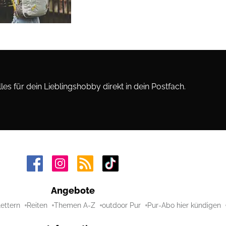
les für dein Lieblingshobby direkt in dein Postfach.
Angebote
lettern
Reiten
Themen A-Z
outdoor Pur
Pur-Abo hier kündigen