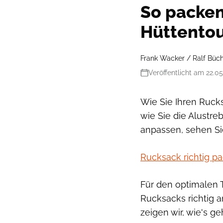
So packen
Hüttento
Frank Wacker / Ralf Büch
Veröffentlicht am 22.0
Wie Sie Ihren Ruck
wie Sie die Alustr
anpassen, sehen Sie
Rucksack richtig pa
Für den optimalen T
Rucksacks richtig 
zeigen wir, wie's ge