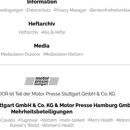
Information
bedingungen
Datenschutz
Privacy Manager
Barrierefreiheitserkl
Heftarchiv
Heftarchiv
Abo & Hefte
Media
Mediadaten Outdoor
Mediadaten Klettern
R ist Teil der Motor Presse Stuttgart GmbH & Co. KG
uttgart GmbH & Co. KG & Motor Presse Hamburg Gmb
Mehrheitsbeteiligungen
Cavallo
Flugrevue
Klettern
mehr-tanken
Men's Health
Motorr
Runner's World
Women's Health