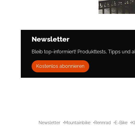
Newsletter
Bleib top-informiert! Produkttests, Tipps und al
Kostenlos abonnieren
Newsletter
Mountainbike
Rennrad
E-Bike
K