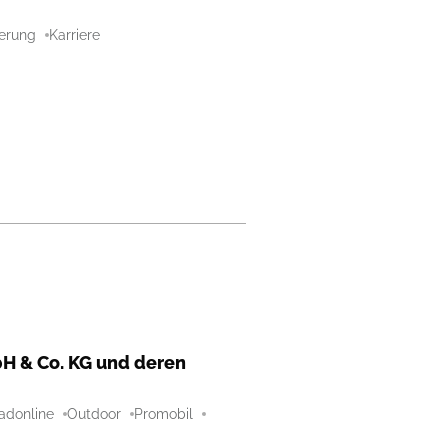
aerung
Karriere
H & Co. KG und deren
adonline
Outdoor
Promobil