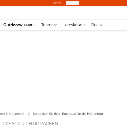
Hefte
Produkte
Outdoorwissen
Touren
Horoskope
Deals
mp & Equipment
So packen Sie Ihren Rucksack für die Hüttentour
RUCKSACK RICHTIG PACKEN