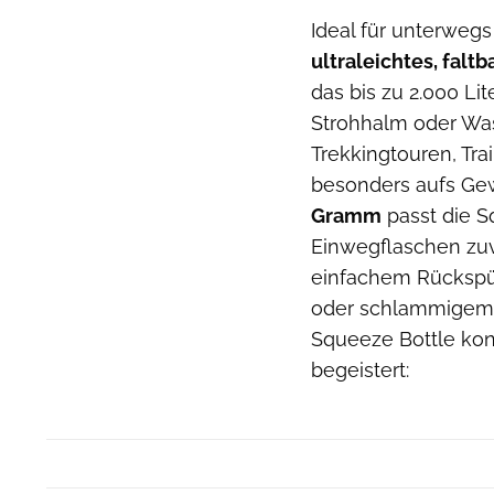
Ideal für unterwegs
ultraleichtes, falt
das bis zu 2.000 Lit
Strohhalm oder Was
Trekkingtouren, Tr
besonders aufs Ge
Gramm
passt die S
Einwegflaschen zuv
einfachem Rückspül
oder schlammigem W
Squeeze Bottle kon
begeistert: