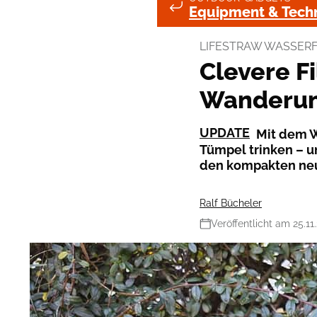
Equipment & Techn
LIFESTRAW WASSERFI
Clevere Fi
Wanderun
UPDATE
Mit dem W
Tümpel trinken – un
den kompakten neue
Ralf Bücheler
Veröffentlicht am 25.11