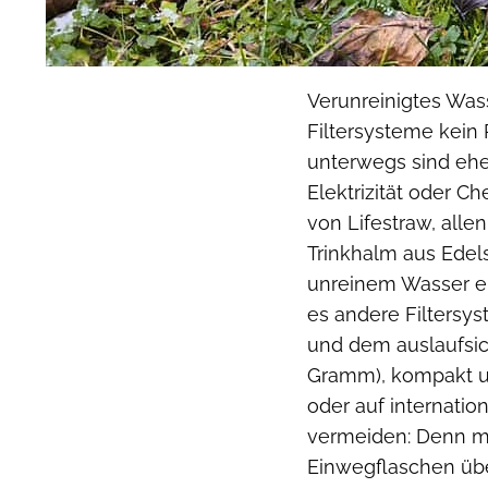
Verunreinigtes Was
Filtersysteme kein 
unterwegs sind eher
Elektrizität oder C
von Lifestraw, alle
Trinkhalm aus Edels
unreinem Wasser ent
es andere Filtersy
und dem auslaufsich
Gramm), kompakt un
oder auf internation
vermeiden: Denn m
Einwegflaschen übe