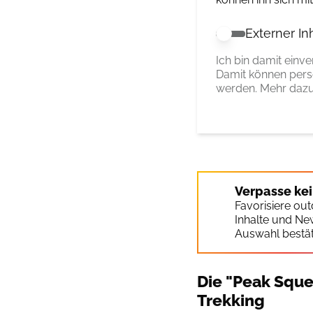
Externer In
Externer Inhalt 
Ich bin damit einv
Damit können pers
werden. Mehr dazu
Verpasse ke
Favorisiere ou
Inhalte und Ne
Auswahl bestät
Die "Peak Squee
Trekking