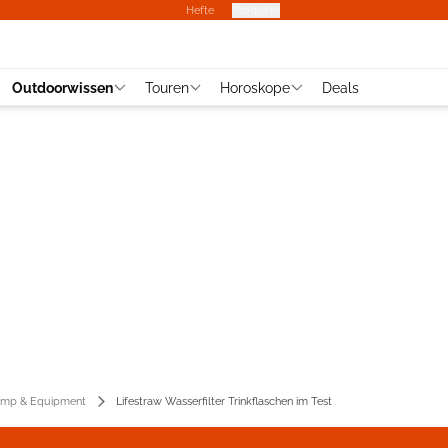
Hefte
Produkte
Outdoorwissen
Touren
Horoskope
Deals
mp & Equipment
Lifestraw Wasserfilter Trinkflaschen im Test