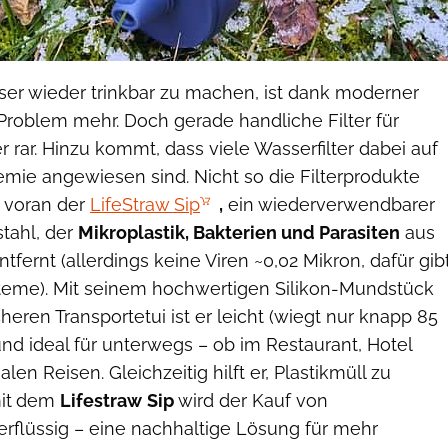
ser wieder trinkbar zu machen, ist dank moderner
Problem mehr. Doch gerade handliche Filter für
 rar. Hinzu kommt, dass viele Wasserfilter dabei auf
hemie angewiesen sind. Nicht so die Filterprodukte
n voran der
LifeStraw Sip
,
ein wiederverwendbarer
tahl, der
Mikroplastik, Bakterien und Parasiten
aus
fernt (allerdings keine Viren ~0,02 Mikron, dafür gib
steme). Mit seinem hochwertigen Silikon-Mundstück
eren Transportetui ist er leicht (wiegt nur knapp 85
d ideal für unterwegs – ob im Restaurant, Hotel
alen Reisen. Gleichzeitig hilft er, Plastikmüll zu
it
dem
Lifestraw
Sip
wird der Kauf von
rflüssig – eine nachhaltige Lösung für mehr