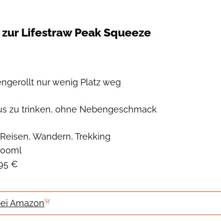
Ralf Bücheler
 zur Lifestraw Peak Squeeze
erollt nur wenig Platz weg
s zu trinken, ohne Nebengeschmack
Reisen, Wandern, Trekking
000ml
,95 €
bei Amazon