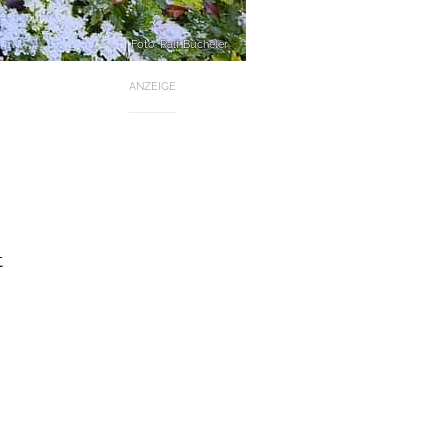
Foto: Ralf Bücheler
ANZEIGE
t