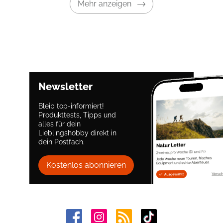
Mehr anzeigen
Newsletter
Bleib top-informiert!
Produkttests, Tipps und
alles für dein
Lieblingshobby direkt in
dein Postfach.
Kostenlos abonnieren