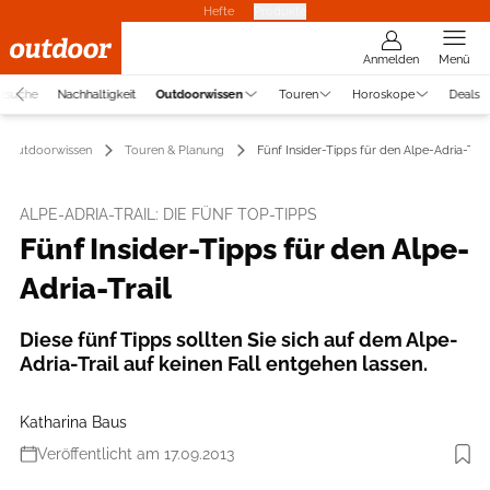
Hefte
Produkte
Anmelden
Menü
tzsuche
Nachhaltigkeit
Outdoorwissen
Touren
Horoskope
Deals
Outdoorwissen
Touren & Planung
Fünf Insider-Tipps für den Alpe-Adria-Trail
ALPE-ADRIA-TRAIL: DIE FÜNF TOP-TIPPS
Fünf Insider-Tipps für den Alpe-
Adria-Trail
Diese fünf Tipps sollten Sie sich auf dem Alpe-
Adria-Trail auf keinen Fall entgehen lassen.
Katharina Baus
Veröffentlicht am 17.09.2013
Foto: Christoph Jorda