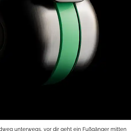
dweg unterwegs, vor dir geht ein Fußgänger mitten