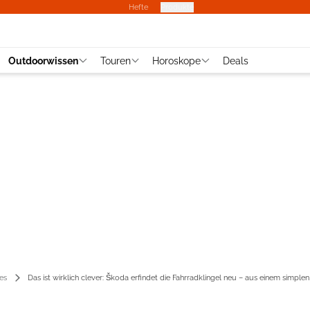
Hefte
Produkte
Outdoorwissen
Touren
Horoskope
Deals
es
Das ist wirklich clever: Škoda erfindet die Fahrradklingel neu – aus einem simple