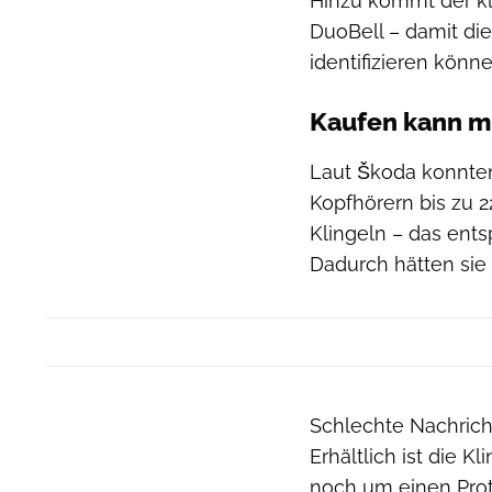
Hinzu kommt der kl
DuoBell – damit di
identifizieren könne
Kaufen kann ma
Laut Škoda konnten
Kopfhörern bis zu 
Klingeln – das ents
Dadurch hätten sie
Schlechte Nachricht
Erhältlich ist die K
noch um einen Prot