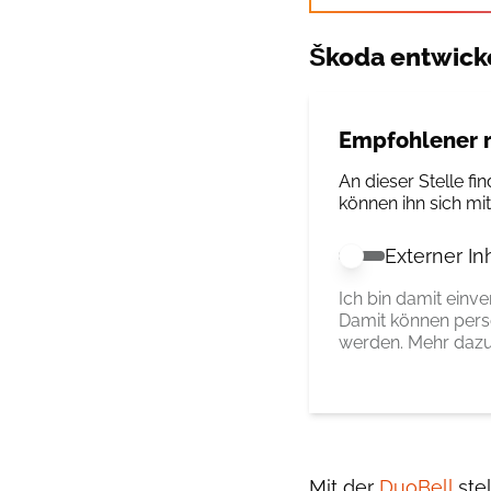
Škoda entwick
Empfohlener r
An dieser Stelle fin
können ihn sich mi
Externer In
Externer Inhalt 
Ich bin damit einv
Damit können pers
werden. Mehr dazu
Mit der
DuoBell
stel