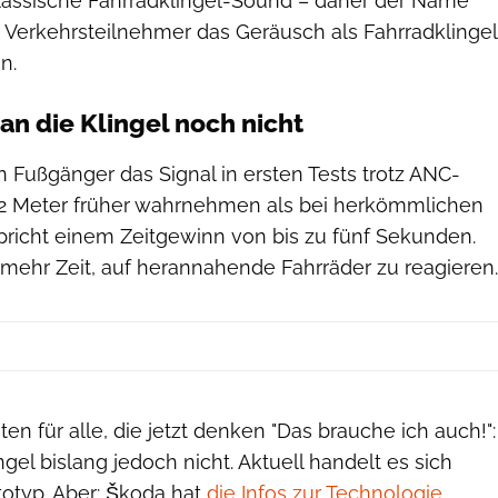
assische Fahrradklingel-Sound – daher der Name
e Verkehrsteilnehmer das Geräusch als Fahrradklingel
n.
n die Klingel noch nicht
 Fußgänger das Signal in ersten Tests trotz ANC-
22 Meter früher wahrnehmen als bei herkömmlichen
pricht einem Zeitgewinn von bis zu fünf Sekunden.
 mehr Zeit, auf herannahende Fahrräder zu reagieren.
en für alle, die jetzt denken "Das brauche ich auch!":
lingel bislang jedoch nicht. Aktuell handelt es sich
otyp. Aber: Škoda hat
die Infos zur Technologie