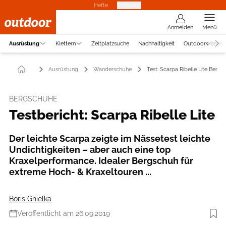
Hefte
Produkte
Anmelden
Menü
Ausrüstung
Klettern
Zeltplatzsuche
Nachhaltigkeit
Outdoorwissen
Ausrüstung
Wanderschuhe
Test: Scarpa Ribelle Lite Bergst
BERGSCHUHE
Testbericht: Scarpa Ribelle Lite
Der leichte Scarpa zeigte im Nässetest leichte
Undichtigkeiten – aber auch eine top
Kraxelperformance. Idealer Bergschuh für
extreme Hoch- & Kraxeltouren ...
Boris Gnielka
Veröffentlicht am 26.09.2019
Foto: MPS Fotostudio