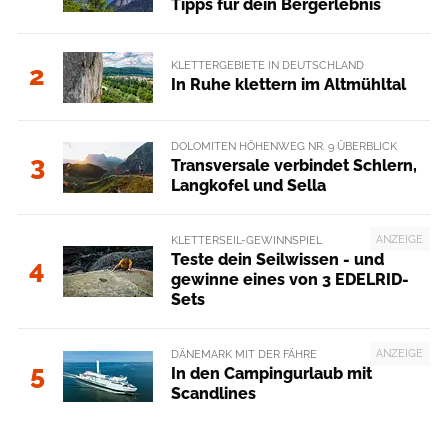
Tipps für dein Bergerlebnis
KLETTERGEBIETE IN DEUTSCHLAND
2
In Ruhe klettern im Altmühltal
DOLOMITEN HÖHENWEG NR. 9 ÜBERBLICK
3
Transversale verbindet Schlern,
Langkofel und Sella
ANZEIGE
KLETTERSEIL-GEWINNSPIEL
Teste dein Seilwissen - und
4
gewinne eines von 3 EDELRID-
Sets
ANZEIGE
DÄNEMARK MIT DER FÄHRE
5
In den Campingurlaub mit
Scandlines