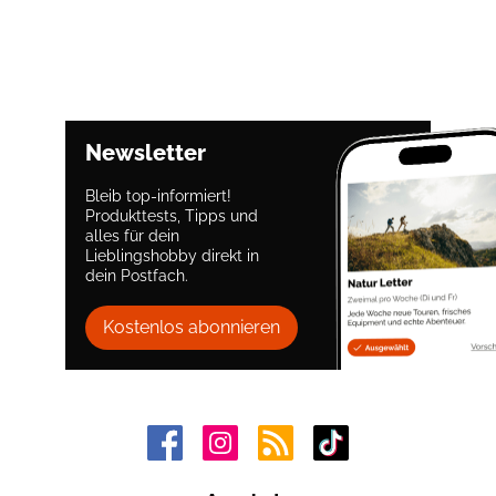
Newsletter
Bleib top-informiert!
Produkttests, Tipps und
alles für dein
Lieblingshobby direkt in
dein Postfach.
Kostenlos abonnieren