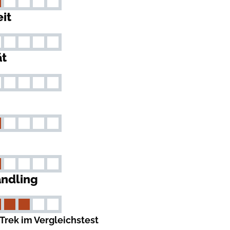
it
ät
ndling
rek im Vergleichstest