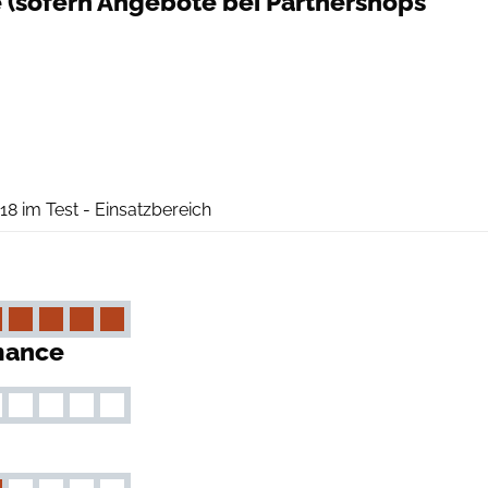
e (sofern Angebote bei Partnershops
outdoor
18 im Test - Einsatzbereich
mance