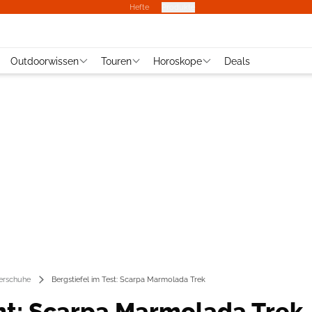
Hefte
Produkte
Outdoorwissen
Touren
Horoskope
Deals
rschuhe
Bergstiefel im Test: Scarpa Marmolada Trek
ht: Scarpa Marmolada Trek