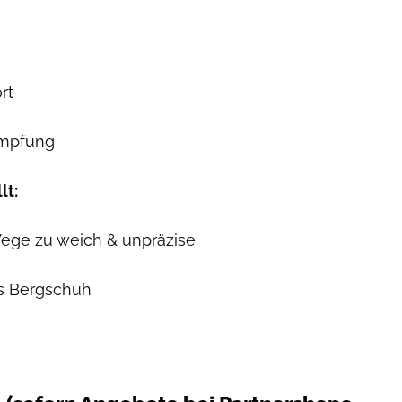
rt
mpfung
lt:
Wege zu weich & unpräzise
s Bergschuh