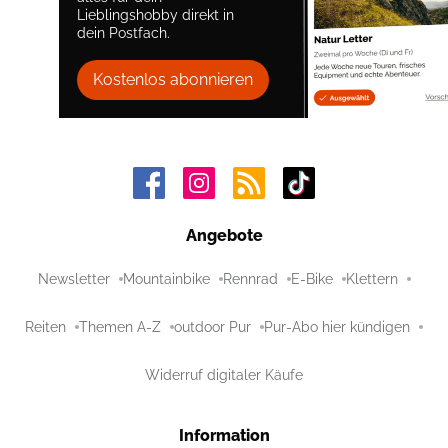
Lieblingshobby direkt in
dein Postfach.
Kostenlos abonnieren
Angebote
Newsletter
Mountainbike
Rennrad
E-Bike
Klettern
Reiten
Themen A-Z
outdoor Pur
Pur-Abo hier kündigen
Widerruf digitaler Käufe
Information