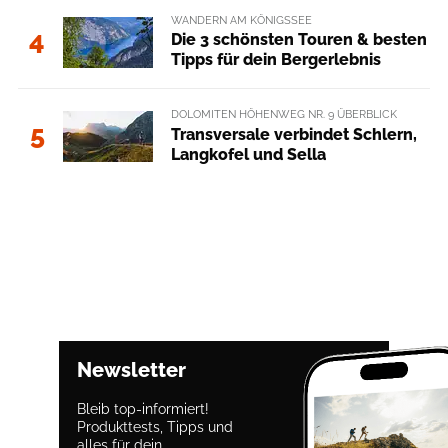
WANDERN AM KÖNIGSSEE
4
Die 3 schönsten Touren & besten
Tipps für dein Bergerlebnis
DOLOMITEN HÖHENWEG NR. 9 ÜBERBLICK
5
Transversale verbindet Schlern,
Langkofel und Sella
Newsletter
Bleib top-informiert!
Produkttests, Tipps und
alles für dein