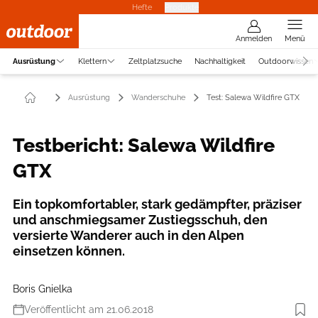
Hefte
Produkte
Anmelden
Menü
Ausrüstung
Klettern
Zeltplatzsuche
Nachhaltigkeit
Outdoorwissen
Ausrüstung
Wanderschuhe
Test: Salewa Wildfire GTX
Testbericht: Salewa Wildfire
GTX
Ein topkomfortabler, stark gedämpfter, präziser
und anschmiegsamer Zustiegsschuh, den
versierte Wanderer auch in den Alpen
einsetzen können.
Boris Gnielka
Veröffentlicht am 21.06.2018
Foto: Benjamin Hahn