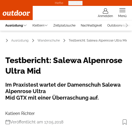
Hefte
Produkte
Anmelden
Menü
Ausrüstung
Klettern
Zeltplatzsuche
Nachhaltigkeit
Outdoorwissen
Ausrüstung
Wanderschuhe
Testbericht: Salewa Alpenrose Ultra Mid
Testbericht: Salewa Alpenrose
Ultra Mid
Im Praxistest wartet der Damenschuh Salewa
Alpenrose Ultra
Mid GTX mit einer Überraschung auf.
Katleen Richter
Veröffentlicht am 17.05.2018
Foto: Boris Gnielka