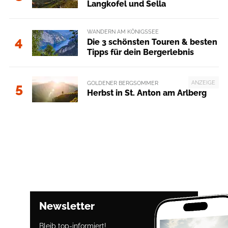
Langkofel und Sella
WANDERN AM KÖNIGSSEE
4
Die 3 schönsten Touren & besten
Tipps für dein Bergerlebnis
ANZEIGE
GOLDENER BERGSOMMER
5
Herbst in St. Anton am Arlberg
Newsletter
Bleib top-informiert!