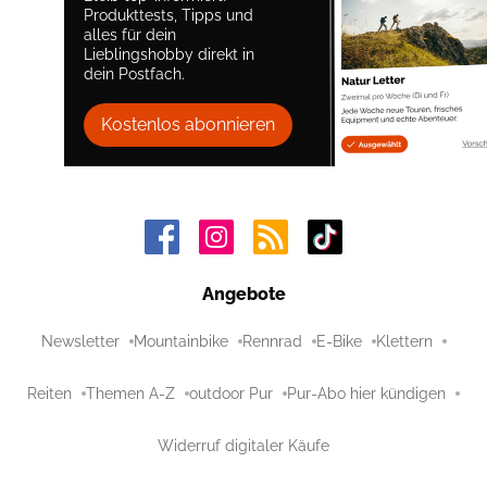
Produkttests, Tipps und
alles für dein
Lieblingshobby direkt in
dein Postfach.
Kostenlos abonnieren
Angebote
Newsletter
Mountainbike
Rennrad
E-Bike
Klettern
Reiten
Themen A-Z
outdoor Pur
Pur-Abo hier kündigen
Widerruf digitaler Käufe