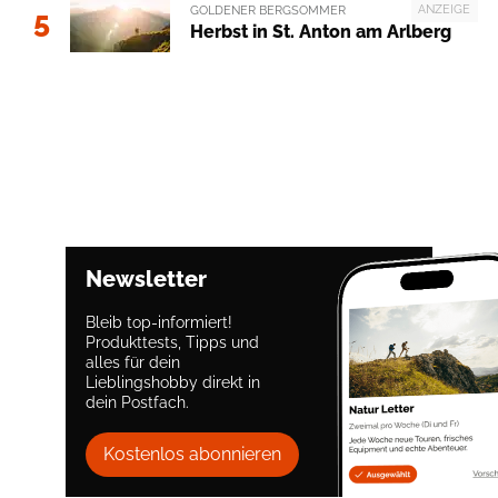
ANZEIGE
GOLDENER BERGSOMMER
5
Herbst in St. Anton am Arlberg
Newsletter
Bleib top-informiert!
Produkttests, Tipps und
alles für dein
Lieblingshobby direkt in
dein Postfach.
Kostenlos abonnieren