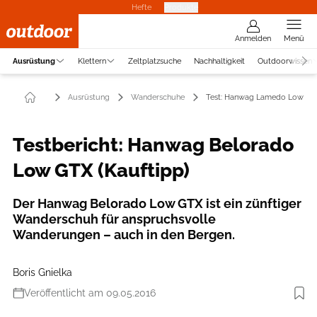
Hefte
Produkte
Anmelden
Menü
Ausrüstung
Klettern
Zeltplatzsuche
Nachhaltigkeit
Outdoorwissen
Ausrüstung
Wanderschuhe
Test: Hanwag Lamedo Low GT
Testbericht: Hanwag Belorado
Low GTX (Kauftipp)
Der Hanwag Belorado Low GTX ist ein zünftiger
Wanderschuh für anspruchsvolle
Wanderungen – auch in den Bergen.
Boris Gnielka
Veröffentlicht am 09.05.2016
Foto: Benjamin Hahn Fotografie