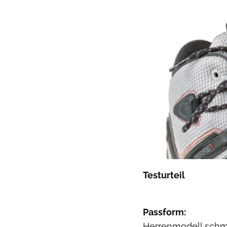
Testurteil
Passform:
Herrenmodell schma