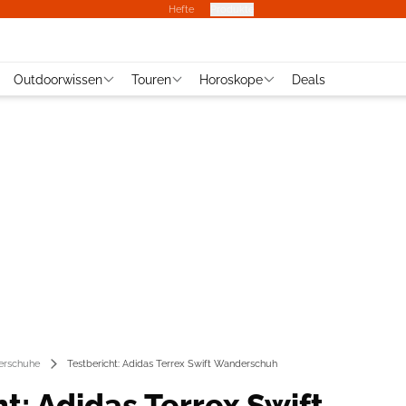
Hefte
Produkte
Outdoorwissen
Touren
Horoskope
Deals
rschuhe
Testbericht: Adidas Terrex Swift Wanderschuh
t: Adidas Terrex Swift