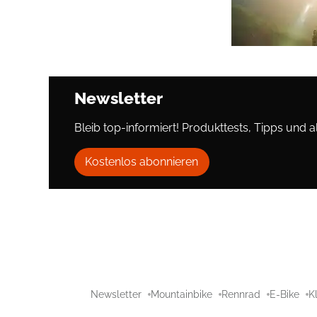
Newsletter
Bleib top-informiert! Produkttests, Tipps und al
Kostenlos abonnieren
Newsletter
Mountainbike
Rennrad
E-Bike
K