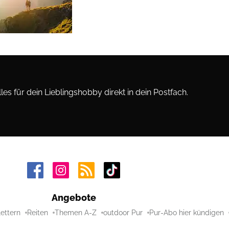
les für dein Lieblingshobby direkt in dein Postfach.
Angebote
lettern
Reiten
Themen A-Z
outdoor Pur
Pur-Abo hier kündigen