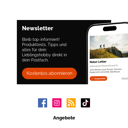
Newsletter
Bleib top-informiert!
Produkttests, Tipps und
alles für dein
Lieblingshobby direkt in
dein Postfach.
Kostenlos abonnieren
Angebote