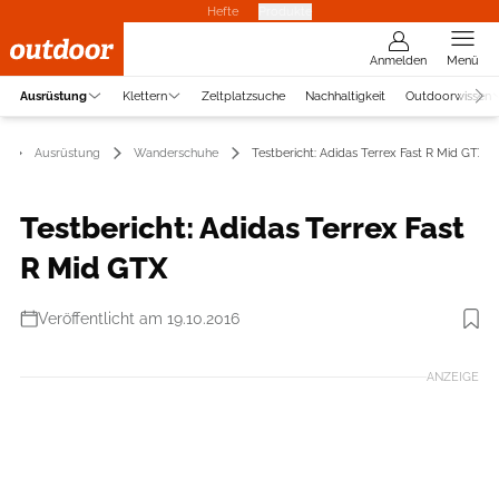
Hefte
Produkte
Anmelden
Menü
Ausrüstung
Klettern
Zeltplatzsuche
Nachhaltigkeit
Outdoorwissen
Ausrüstung
Wanderschuhe
Testbericht: Adidas Terrex Fast R Mid GTX
Testbericht: Adidas Terrex Fast
R Mid GTX
Veröffentlicht am 19.10.2016
Foto: Hersteller
ANZEIGE