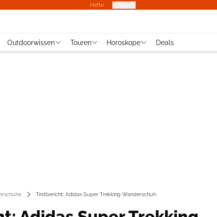
Hefte
Produkte
Outdoorwissen
Touren
Horoskope
Deals
rschuhe
Testbericht: Adidas Super Trekking Wanderschuh
ht: Adidas Super Trekking