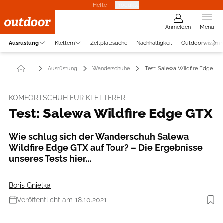
Hefte
Produkte
Anmelden
Menü
Ausrüstung
Klettern
Zeltplatzsuche
Nachhaltigkeit
Outdoorwissen
Ausrüstung
Wanderschuhe
Test: Salewa Wildfire Edge GT
KOMFORTSCHUH FÜR KLETTERER
Test: Salewa Wildfire Edge GTX
Wie schlug sich der Wanderschuh Salewa
Wildfire Edge GTX auf Tour? – Die Ergebnisse
unseres Tests hier...
Boris Gnielka
Veröffentlicht am 18.10.2021
Foto: MPS Fotostudio