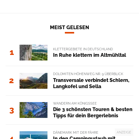
MEIST GELESEN
KLETTERGEBIETE IN DEUTSCHLAND
1
In Ruhe klettern im Altmühltal
DOLOMITEN HÖHENWEG NR. 9 ÜBERBLICK
2
Transversale verbindet Schlern,
Langkofel und Sella
WANDERN AM KÖNIGSSEE
3
Die 3 schönsten Touren & besten
Tipps für dein Bergerlebnis
ANZEIGE
DÄNEMARK MIT DER FÄHRE
4
In den Campingurlaub mit