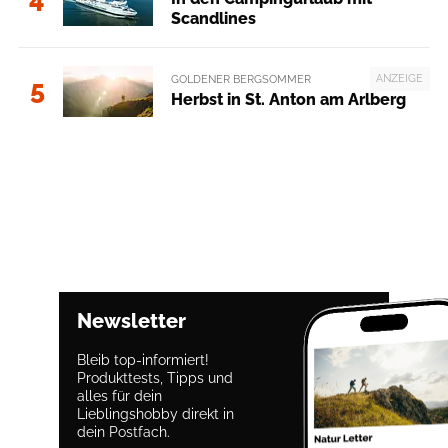
Scandlines
ANZEIGE
GOLDENER BERGSOMMER
5
Herbst in St. Anton am Arlberg
Newsletter
Bleib top-informiert!
Produkttests, Tipps und
alles für dein
Lieblingshobby direkt in
dein Postfach.