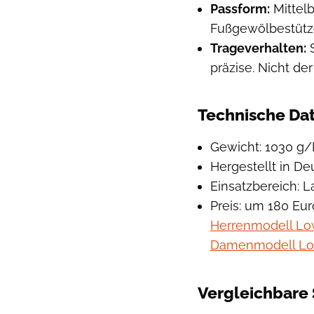
Passform:
Mittelb
Fußgewölbestütze
Trageverhalten:
S
präzise. Nicht der
Technische Dat
Gewicht: 1030 g/P
Hergestellt in D
Einsatzbereich: L
Preis: um 180 Eur
Herrenmodell Low
Damenmodell Lowa
Vergleichbare 