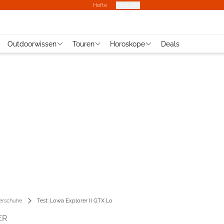
Hefte
Produkte
Outdoorwissen
Touren
Horoskope
Deals
rschuhe
Test: Lowa Explorer II GTX Lo
ER