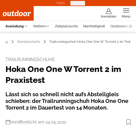
Hefte
Produkte
Anmelden
Menü
Ausrüstung
Klettern
Zeltplatzsuche
Nachhaltigkeit
Outdoorwissen
stung
Wanderschuhe
Trailrunningschuh Hoka One One W Torrent 2 im Test
TRAILRUNNINGSCHUHE
Hoka One One W Torrent 2 im
Praxistest
Lässt sich so schnell nicht aufs Abstellgleis
schieben: der Trailrunningschuh Hoka One One
Torrent 2 im Dauertest von 14 Monaten.
Veröffentlicht am 24.05.2022
Foto: Boris Gnielka