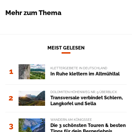
Mehr zum Thema
MEIST GELESEN
KLETTERGEBIETE IN DEUTSCHLAND
1
In Ruhe klettern im Altmühltal
DOLOMITEN HÖHENWEG NR. 9 ÜBERBLICK
2
Transversale verbindet Schlern,
Langkofel und Sella
WANDERN AM KÖNIGSSEE
3
Die 3 schönsten Touren & besten
Tipps für dein Bergerlebnis