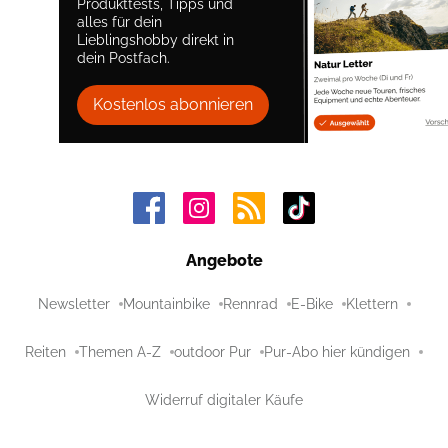
Produkttests, Tipps und
alles für dein
Lieblingshobby direkt in
dein Postfach.
Kostenlos abonnieren
Angebote
Newsletter
Mountainbike
Rennrad
E-Bike
Klettern
Reiten
Themen A-Z
outdoor Pur
Pur-Abo hier kündigen
Widerruf digitaler Käufe