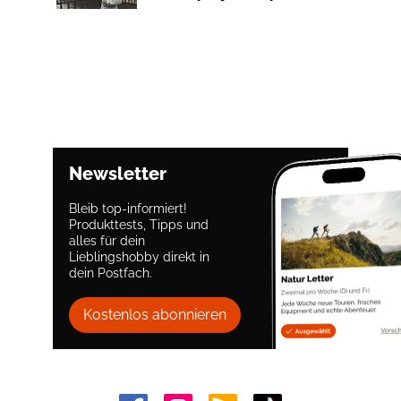
Newsletter
Bleib top-informiert!
Produkttests, Tipps und
alles für dein
Lieblingshobby direkt in
dein Postfach.
Kostenlos abonnieren