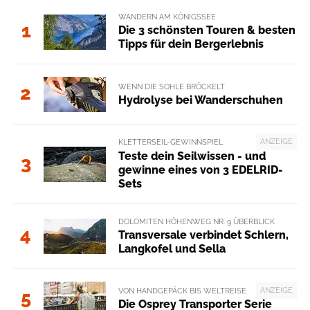
WANDERN AM KÖNIGSSEE
1
Die 3 schönsten Touren & besten
Tipps für dein Bergerlebnis
WENN DIE SOHLE BRÖCKELT
2
Hydrolyse bei Wanderschuhen
ANZEIGE
KLETTERSEIL-GEWINNSPIEL
Teste dein Seilwissen - und
3
gewinne eines von 3 EDELRID-
Sets
DOLOMITEN HÖHENWEG NR. 9 ÜBERBLICK
4
Transversale verbindet Schlern,
Langkofel und Sella
ANZEIGE
VON HANDGEPÄCK BIS WELTREISE
5
Die Osprey Transporter Serie