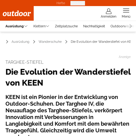
Hefte
Produkte
Anmelden
Menü
Ausrüstung
Klettern
Zeltplatzsuche
Nachhaltigkeit
Outdoorwissen
Ausrüstung
Wanderschuhe
Die Evolution der Wanderstiefel von KEEN
Anzeige
TARGHEE-STIEFEL
Die Evolution der Wanderstiefel
von KEEN
KEEN ist ein Pionier in der Entwicklung von
Outdoor-Schuhen. Der Targhee IV, die
Neuauflage des Targhee-Stiefels, verkörpert
Innovation mit Verbesserungen in
Langlebigkeit und Komfort mit dem bewährten
Tragegefühl. Gleichzeitig wird die Umwelt