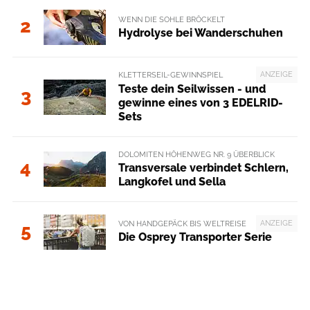
WENN DIE SOHLE BRÖCKELT
2
Hydrolyse bei Wanderschuhen
ANZEIGE
KLETTERSEIL-GEWINNSPIEL
Teste dein Seilwissen - und
3
gewinne eines von 3 EDELRID-
Sets
DOLOMITEN HÖHENWEG NR. 9 ÜBERBLICK
4
Transversale verbindet Schlern,
Langkofel und Sella
ANZEIGE
VON HANDGEPÄCK BIS WELTREISE
5
Die Osprey Transporter Serie