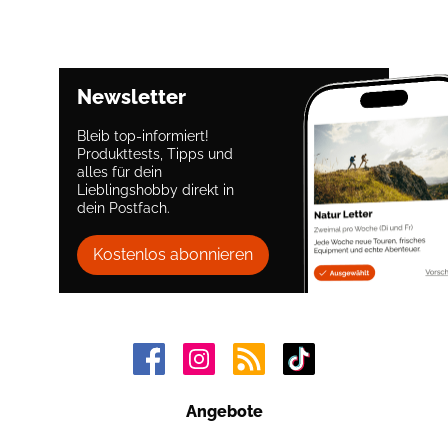
Newsletter
Bleib top-informiert!
Produkttests, Tipps und
alles für dein
Lieblingshobby direkt in
dein Postfach.
Kostenlos abonnieren
Angebote