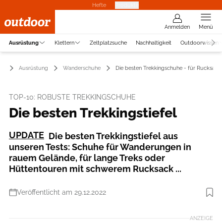
Hefte
Produkte
Anmelden
Menü
Ausrüstung
Klettern
Zeltplatzsuche
Nachhaltigkeit
Outdoorwissen
Ausrüstung
Wanderschuhe
Die besten Trekkingschuhe - für Rucksack
TOP-10: ROBUSTE TREKKINGSCHUHE
Die besten Trekkingstiefel
UPDATE
Die besten Trekkingstiefel aus
unseren Tests: Schuhe für Wanderungen in
rauem Gelände, für lange Treks oder
Hüttentouren mit schwerem Rucksack ...
Veröffentlicht am 29.12.2022
Foto: Katleen Richter
ANZEIGE