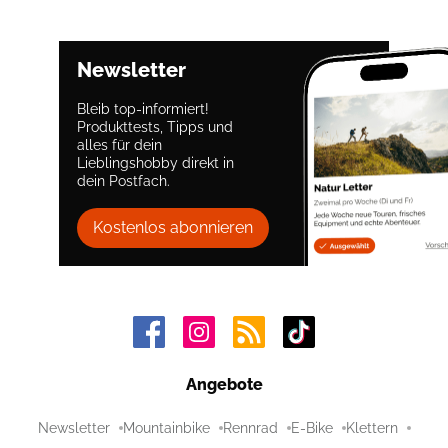
Newsletter
Bleib top-informiert!
Produkttests, Tipps und
alles für dein
Lieblingshobby direkt in
dein Postfach.
Kostenlos abonnieren
Angebote
Newsletter
Mountainbike
Rennrad
E-Bike
Klettern