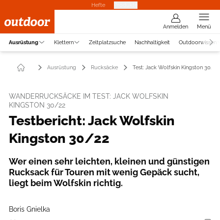
Hefte
Produkte
Anmelden
Menü
Ausrüstung
Klettern
Zeltplatzsuche
Nachhaltigkeit
Outdoorwissen
Ausrüstung
Rucksäcke
Test: Jack Wolfskin Kingston 30/22
WANDERRUCKSÄCKE IM TEST: JACK WOLFSKIN
KINGSTON 30/22
Testbericht: Jack Wolfskin
Kingston 30/22
Wer einen sehr leichten, kleinen und günstigen
Rucksack für Touren mit wenig Gepäck sucht,
liegt beim Wolfskin richtig.
Boris Gnielka